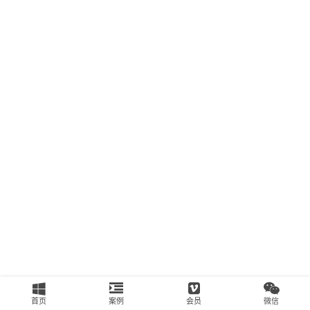
南
运
营
百
科
创
业
资
源
会
员
专
区
首页
案例
会员
微信