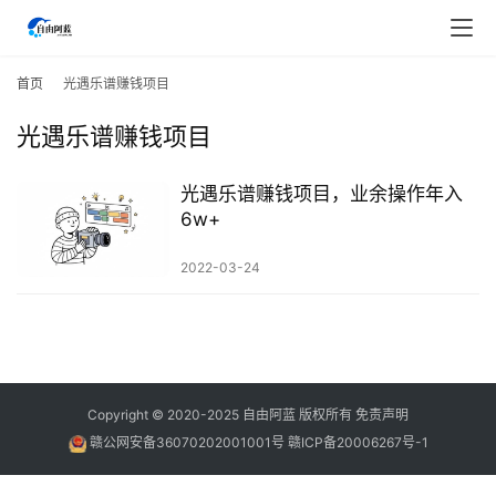
首
页
首页
光遇乐谱赚钱项目
光遇乐谱赚钱项目
行
业
快
光遇乐谱赚钱项目，业余操作年入
讯
6w+
2022-03-24
开
眼
案
例
避
Copyright © 2020-2025
自由阿蓝
版权所有
免责声明
坑
赣公网安备36070202001001号
赣ICP备20006267号-1
指