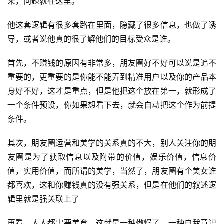
来，问题就在这里。
首
他这套逻辑有很多套路在里面，隐藏了很多信息，也做了诱
页
导，或者说他真的很了解他们的目标受众是谁。
行
首先，不赚钱的原因有非常多，朋友圈好不好可以说是追不
业
重要的，更重要的是你能不能弄到精准用户以及你的产品本
快
讯
身好不好，这才是重点，但是他把这个放在第一，就形成了
一个条件预设，你如果想看下去，就会自动把这个作为前提
开
条件。
眼
案
其次，朋友圈运营和美学的关系真的不大，别人关注你的朋
例
友圈是为了获取信息以及附带的价值，娱乐价值，信息价
值，实用价值，而所谓的美学，当然了，朋友圈有个美女谁
避
都喜欢，这和你赚钱真的没有强关系，但是在他们的叙述逻
坑
辑里就是强关联上了
指
南
再看，人人都需要美育，这就是一种傲慢了，一种自我意识