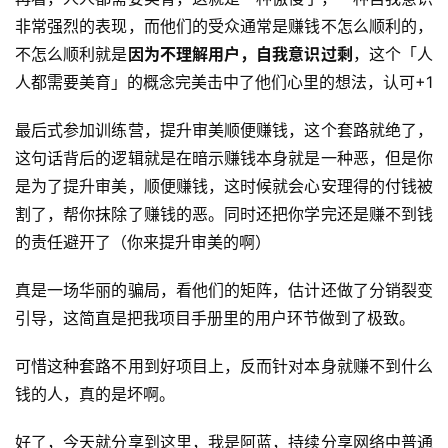
登录
注册
非常强烈的表现，而他们的受众通常是赚钱不怎么顺利的，
运
不怎么顺利就是
因为不理解用户，自我意识过剩
，这个「人
营
人都需要美育」的概念完美击中了他们心里的想法，认可+1
百
科
最后式参加训练营，提升审美顺便赚钱，这个套路就绝了，
这句话背后的逻辑就是在暗示赚钱本身就是一种恶，但是你
创
是为了提升审美，顺便赚钱，这时候就会心安理得的付钱被
业
割了，帮你抹除了赚钱的恶。同时还把你学完还是赚不到钱
资
源
的责任避开了（你来提升审美的啊）
真是一场华丽的骗局，看他们的矩阵，估计还做了分销裂变
会
引导，这简直是把我项目手册里的用户环节做到了极致。
员
专
可惜这种套路不用到好项目上，反而针对本身就赚不到什么
区
钱的人，真的是坏啊。
好了，今天就分享到这里，我是阿蓝，持续分享网络中普通