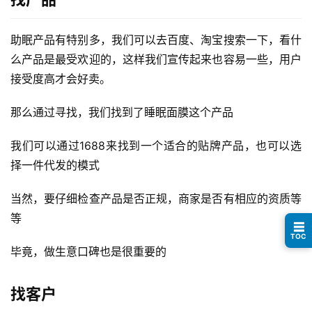
行
业
快
助眠产品有特别多，我们可以去百度、淘宝搜索一下，看什
讯
么产品是最受欢迎的，这样我们宣传起来也容易一些，用户
接受度高才会好卖。
开
眼
那么通过寻找，我们找到了睡眠面膜这个产品
案
例
我们可以通过1688来找到一个适合的贴牌产品，也可以选
择一件代发的模式
避
坑
当然，要仔细检查产品是否正规，商家是否有相应的资质等
指
等
☰
南
TOC
登录
注册
毕竟，做生意口碑也是很重要的
运
营
找客户
百