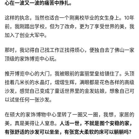
心在一波又一波的痛苦中挣扎。
这样的执念，当然也适合一个刚离校毕业的女生身上。10年
前，我刚踏出学校，但为了改命，更为了享受世界的美，我
加入了创业大军中。
那时，我记得自己找工作正找得烦心，便独自去了佛山一家
顶级的家饰博览中心玩。
推开博览中心的大门，我被眼前的富丽堂皇给镇住了。头顶
挂着几米长的水晶灯，熠熠生辉，满眼都是花色各样的高级
沙发，感觉自己变成了童话世界里的金发姑娘，想象自己可
以试坐任何一张沙发。
在硕大的家饰博物中心里转了一圈又一圈，我想，家居的
美，真是美得让人窒息。
人活一世，不就是图个安稳的家，
有张舒适的沙发可以坐坐，有张宽大柔软的床可以躺躺吗？