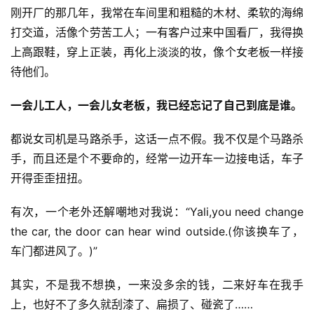
刚开厂的那几年，我常在车间里和粗糙的木材、柔软的海绵
打交道，活像个劳苦工人；一有客户过来中国看厂，我得换
上高跟鞋，穿上正装，再化上淡淡的妆，像个女老板一样接
待他们。
一会儿工人，一会儿女老板，我已经忘记了自己到底是谁。
都说女司机是马路杀手，这话一点不假。我不仅是个马路杀
手，而且还是个不要命的，经常一边开车一边接电话，车子
开得歪歪扭扭。
有次，一个老外还解嘲地对我说：“Yali,you need change 
the car, the door can hear wind outside.(你该换车了，
车门都进风了。)”
其实，不是我不想换，一来没多余的钱，二来好车在我手
上，也好不了多久就刮漆了、扁损了、碰瓷了……