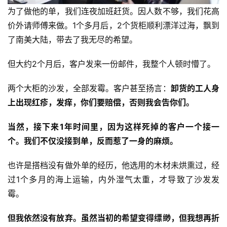
南
为了做他的单，我们连夜加班赶货。因人数不够，我们花高
登录
注册
价外请师傅来做。1个多月后，2个货柜顺利漂洋过海，飘到
运
了南美大陆，带去了我无尽的希望。
营
百
但大约2个月后，客户发来一份邮件，我整个人顿时懵了。
科
两个大柜的沙发，全部发霉。客户甚至扬言：
卸货的工人身
创
上出现红疹，发痒，你们要赔偿，否则我会告你们。
业
资
当然，接下来1年时间里，因为这样死掉的客户一个接一
源
个。我们不仅没接到单，反而惹了一身的麻烦。
也许是搭档没有做外单的经历，他选用的木材未烘熏过，经
会
过1个多月的海上运输，内外湿气太重，才导致了沙发发
员
霉。
专
区
但我依然没有放弃。虽然当初的希望变得缥缈，但我想再折