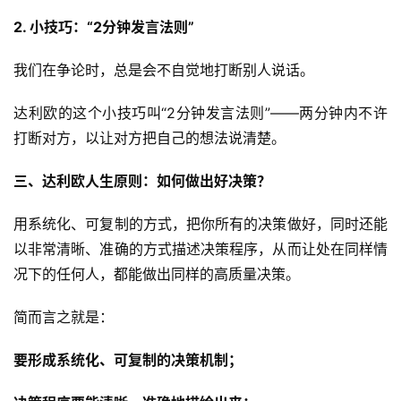
指
2. 小技巧：“2分钟发言法则”
南
登录
注册
我们在争论时，总是会不自觉地打断别人说话。
运
营
达利欧的这个小技巧叫“2分钟发言法则”——两分钟内不许
百
打断对方，以让对方把自己的想法说清楚。
科
三、达利欧人生原则：如何做出好决策？
创
用系统化、可复制的方式，把你所有的决策做好，同时还能
业
资
以非常清晰、准确的方式描述决策程序，从而让处在同样情
源
况下的任何人，都能做出同样的高质量决策。
简而言之就是：
会
要形成系统化、可复制的决策机制；
员
专