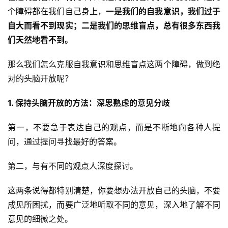
个障碍都在我们自己身上，
一是我们的自我意识，我们过于
自大而看不到现实；二是我们的思维盲点，总有很多东西我
们天然地看不到。
首
页
那么我们怎么克服自我意识和思维盲点这两个障碍，做到绝
对的头脑开放呢？
行
业
1. 保持头脑开放的方法：深思熟虑的意见分歧
快
讯
第一，不要急于表达自己的观点，而是不断地向各种人提
问，通过提问寻找最好的答案。
开
眼
第二，与有不同的观点人深度探讨。
案
例
这两条说得都特别清楚，你要想办法开放自己的头脑，不要
成见所困扰，而要广泛地听取不同的意见，深入地了解不同
避
意见的细微之处。
坑