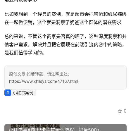
那就可以卖更多
讯
比如我想到一个经典的案例，就是超市会把啤酒和纸尿裤绑
开
在一起做促销，这个就是洞察了奶爸这个群体的潜在需求
眼
案
总的来说，不管这个商家是否真的晒了，这种深度洞察和共
例
情客户需求，解决并且把它展现在前端引流内容中的策略，
是我们值得学习的。
避
坑
指
原创文章 如若转载，请注明出处：
南
https://www.xhllsys.com/47167.html
小红书案例
运
营
百
0
科
小红书卖AI知识卡片提示词教程，销量500+
创