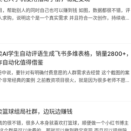
目，帮助别人的同时自己也可以赚到钱 如图，数据都很不错，评
人求购，说明这个是一个真实需求 并且符合一次创作，持续收益
目标准 虽然有人免费分享，但是一样有人愿意付费，可以卖电子
客户自己打印出来给老人 年轻人需要社会化指南，老年人也需要
指南 总的来说是个好项目，甚至可以线下卖，也可以卖的不错
卖AI学生自动评语生成飞书多维表格，销量2800+
作自动化值得借鉴
手册中说，要针对有明确付费意愿的人群需求去经营 这个截图的案
个非常经典的案例 之前教资项目很火，就是因为很多老师不愿意
间花费在各种重复枯燥的工作上 而这个学生评语就是一个很细分
一个班几十个学生，很难都记住他们有什么特点，更不用说一个
了 这个博主就抓住了这个痛点，以飞书多维表格为载体，设计了
评语工具，销量也是直接…
卖篮球组局社群，边玩边赚钱
真的很不错，很多人本身就喜欢打篮球，顺便做一个小红书博主
 这个群是可以收费的，那就可以做到稳定变现 而且可以提供陪