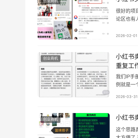
创业商机
很好的项
论区也有
的优质项
版然后让
2026-02-01
网络生活
小红书
创业商机
重复工
我们IP
例就是一
或者没时
2026-03-31
的场景，
个写评语
一个自动
小红书
创业商机
这个思路
太方便了