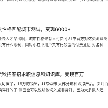
就是右边截图里写的（当然，你也可以不搞这么复杂） 简单收费
以赚不少，而且是顺带的，自己就打球 总的来说这种通过收费组
趣变现的思路很值得学习，基本上具备社交属性的兴趣爱好都可
发性格匹配城市测试，变现6000+
还是人才辈出啊，城市性格也有人付费 小红书官方对这类测试类
没有什么限制，同时小红书用户又有比较强的付费意愿 对各种测
的可以自己试一试，按照他这个逻辑，选题就非常多了 不少测试
都是一种风格，我怀疑有团队批量在搞钱 就和当初抖音小程序火
现在抖音这种不好搞了，掉链接），一大批人赚到钱 这次小红书
赛道，也会造就一大批踩…
卖秋招春招求职信息和知识库，变现百万
太厉害了，1.8万的销量，非常恐怖 大部分这种虚拟产品，卖几
卖得好的了 侧面也可以说明他切入点非常好，因为大多数人还是
，求职赛道在小红书一直非常火 这种招聘信息大部分人都找不
没有精力去分辨和收集，花99买一份，并且还送求职面试知识