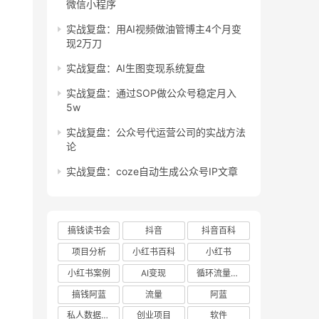
微信小程序
实战复盘：用AI视频做油管博主4个月变
现2万刀
实战复盘：AI生图变现系统复盘
实战复盘：通过SOP做公众号稳定月入
5w
实战复盘：公众号代运营公司的实战方法
论
实战复盘：coze自动生成公众号IP文章
搞钱读书会
抖音
抖音百科
项目分析
小红书百科
小红书
小红书案例
AI变现
循环流量实验室
搞钱阿蓝
流量
阿蓝
私人数据库项目
创业项目
软件