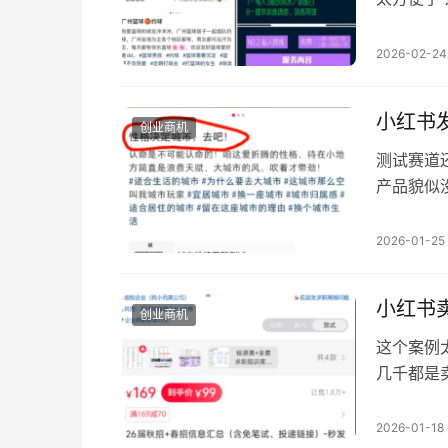
服务，也
组局就可
2026-02-24
局，把兴
以这样玩
小红书
创业商机
测试赛道
产品貌似
试感兴趣
产品封面
2026-01-25
的时候（
放开这个
小红书
创业商机
这个案例
几千都是
要上班的
到，或者
2026-01-18