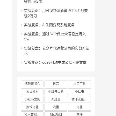
微信小程序
实战复盘：用AI视频做油管博主4个月变
现2万刀
实战复盘：AI生图变现系统复盘
实战复盘：通过SOP做公众号稳定月入
5w
实战复盘：公众号代运营公司的实战方法
论
实战复盘：coze自动生成公众号IP文章
搞钱读书会
抖音
抖音百科
项目分析
小红书百科
小红书
小红书案例
AI变现
循环流量实验室
搞钱阿蓝
流量
阿蓝
私人数据库项目
创业项目
软件