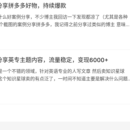
，中国当前的老龄化水平…
分享拼多多好物，持续爆款
什么好案例分享，不少博主我回访一下发现都凉了（尤其是各种
 这个截图的案例分享拼多多，我记得之前分享过类似的博主 意味
是强，并且持续有新账号做起来，看来对于优惠和好物的追求还
公众号能持续给推荐，也许是拼多多有腾讯的投资，所以不会限流
类信息，完全可以在互联网平台收集，等你积累粉丝后，可以在
评论区找，甚至你可以真…
分享英专主题内容，流量稳定，变现6000+
是一个不错的领域，针对英语专业的人写文章 然后卖知识星球
这个知识星球卖的有点泛了，一时间不知道主要是解决什么问题
和求职都有） 之前分享过职业，兴趣，这个案例是围绕专业来
也是可以的，这个博主的流量就很不错 说明英语专业的人确实不
选题都是围绕英语专业的人感兴趣的来写的，学习怎么办，求职
要不要考研，英语专业前辈赚了多…