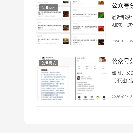
数据显示
公众号
创业商机
最近都没
AI的）
这个需求
是强烈 
2026-03-05
想更新这
粉丝群和
公众号
创业商机
如图，又
（不过他
的，学习
写，这样
2026-02-12
少，所有
怎么办，