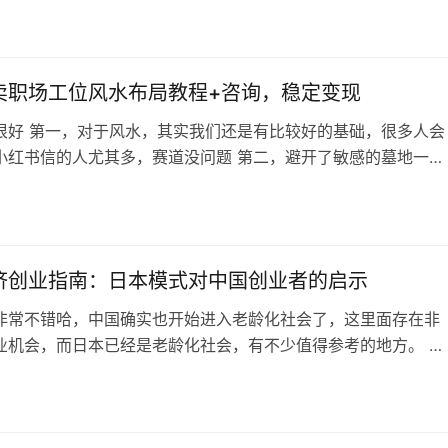
卖职场工位风水布局教程+咨询，稳定变现
很好 第一，对于风水，其实我们还是有比较好的基础，很多人会
小红书信的人尤其多，赛道没问题 第二，避开了敏感的墓地一类
聚焦工位风水，这样可以吃到职场赛道的流量 还有一个小细节，
没有出现风水这类容易违规的词，而是以布局来替代（但是受众
意思） 这个就和抖音小红书做墓地风水采用地理观察环境勘探这
审查一个逻辑，很有效 再…
济创业指南：日本模式对中国创业者的启示
非常不错哈，中国确实也开始进入老龄化社会了，这里面存在非
业机会，而日本已经是老龄化社会，有不少值得参考的地方。 数
中国的老龄化程度尚未达到日本的水平。以65岁以上人口占总人
一关键指标来看，中国目前为15%，而日本高达30%。 然而，中
的进程更为迅猛，我们借鉴发达国家经验的时间窗口正在缩小。