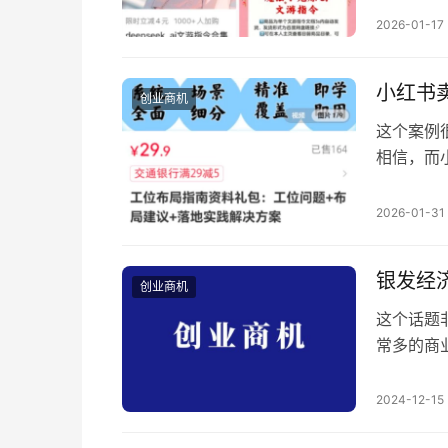
2026-01-17
小红书
创业商机
这个案例
相信，而
的业务，
整个产品
2026-01-31
知道什么
类词规避
银发经
创业商机
这个话题
常多的商
据显示，
口比例这
2024-12-15
国老龄化