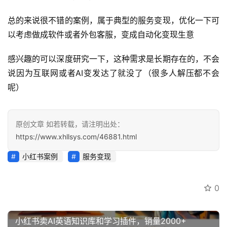
讯
总的来说很不错的案例，属于典型的服务变现，优化一下可
开
以考虑做成软件或者外包客服，变成自动化变现生意
眼
案
感兴趣的可以深度研究一下，这种需求是长期存在的，不会
例
说因为互联网或者AI变发达了就没了（很多人解压都不会
呢）
避
坑
指
原创文章 如若转载，请注明出处：
南
https://www.xhllsys.com/46881.html
登录
注册
小红书案例
服务变现
运
营
百
0
科
小红书卖AI英语知识库和学习插件，销量2000+
创