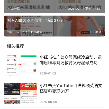
业
上一篇
2026-02-14 下午11:41:11
资
源
抖音AI童装图片带货，销量3万+
2026-02-17 下午11:04:32
下一篇
会
员
相关推荐
专
区
小红书推广公众号完成冷启动，逆
向思维毒鸡汤教育父母起号成功
2026-01-28
小红书卖YouTube口语视频英语文
档资料变现61万
2025-09-09