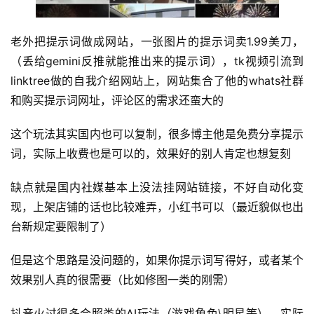
首
老外把提示词做成网站，一张图片的提示词卖1.99美刀，
页
（丢给gemini反推就能推出来的提示词），tk视频引流到
linktree做的自我介绍网站上，网站集合了他的whats社群
行
和购买提示词网址，评论区的需求还蛮大的
业
快
这个玩法其实国内也可以复制，很多博主他是免费分享提示
讯
词，实际上收费也是可以的，效果好的别人肯定也想复刻
开
缺点就是国内社媒基本上没法挂网站链接，不好自动化变
眼
现，上架店铺的话也比较难弄，小红书可以（最近貌似也出
案
例
台新规定要限制了）
但是这个思路是没问题的，如果你提示词写得好，或者某个
避
效果别人真的很需要（比如修图一类的刚需）
坑
指
抖音火过很多合照类的AI玩法（游戏角色\明星等），实际