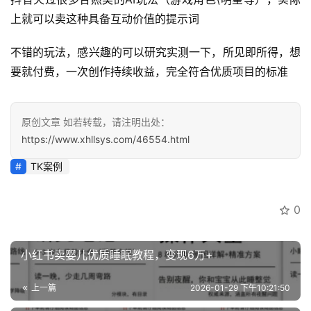
南
登录
注册
上就可以卖这种具备互动价值的提示词
运
不错的玩法，感兴趣的可以研究实测一下，所见即所得，想
营
要就付费，一次创作持续收益，完全符合优质项目的标准
百
科
原创文章 如若转载，请注明出处：
创
https://www.xhllsys.com/46554.html
业
资
TK案例
源
0
会
员
小红书卖婴儿优质睡眠教程，变现6万+
专
区
上一篇
2026-01-29 下午10:21:50