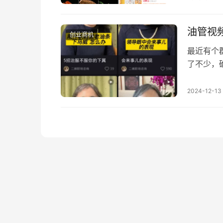
可以开通
这些草药
油管视
创业商机
最近有个
了不少，
赚钱生意
你付费。 
2024-12-13
享过了 
需要人付