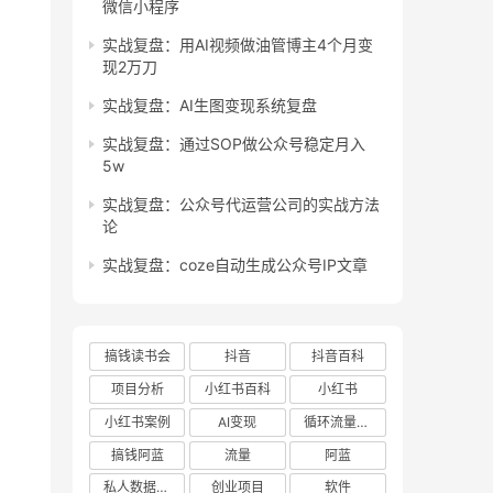
微信小程序
实战复盘：用AI视频做油管博主4个月变
现2万刀
实战复盘：AI生图变现系统复盘
实战复盘：通过SOP做公众号稳定月入
5w
实战复盘：公众号代运营公司的实战方法
论
实战复盘：coze自动生成公众号IP文章
搞钱读书会
抖音
抖音百科
项目分析
小红书百科
小红书
小红书案例
AI变现
循环流量实验室
搞钱阿蓝
流量
阿蓝
私人数据库项目
创业项目
软件