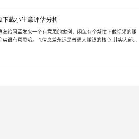
伙伴计划分成收益也是不低的 而且这也是一个私人数据库项目，
你分享之后，其实可以…
频下载小生意评估分析
群友给阿蓝发来一个有意思的案例，闲鱼有个帮忙下载视频的赚
确实很有意思哈。 1.信息差永远是普通人赚钱的核心 其实大部分
没有那么复杂，无非就是你知道，用户不知道，他想知道就得给
比如这个YouTube下载，群友肯定知道怎么下载，很早之前就分
但是很多人是不知道的，甚至有人还不知道怎么解压文件包呢，也
费远程帮忙解决。…