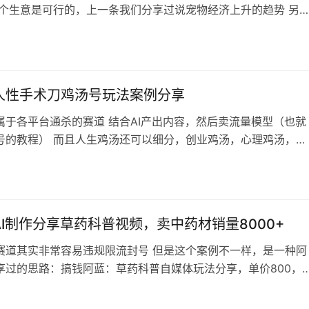
这个生意是可行的，上一条我们分享过说宠物经济上升的趋势 另
体现在这个案例中了，宠物主人非常舍得花钱 有个段子，或者说
就是宠物吃的比人好，看病比人花钱多，而且宠物主人也心甘情
我记得之前还分享过宠物通灵的业务：宠物通灵沟通项目分析 还
失宠物客单价也是非…
人性手术刀鸡汤号玩法案例分享
属于各平台通杀的赛道 结合AI产出内容，然后卖流量模型（也就
号的教程） 而且人生鸡汤还可以细分，创业鸡汤，心理鸡汤，职
情感鸡汤 总有一款适合你，通过截图的案例我们可以看到，流程
 类似的玩法还有人间清醒XX系列，小和尚系列， 值得深耕，玩
什么平台都不缺流量 最近推特也就是X，老马提升了创作者分
人都去做号了，赚的…
I制作分享草药科普视频，卖中药材销量8000+
赛道其实非常容易违规限流封号 但是这个案例不一样，是一种阿
享过的思路：搞钱阿蓝：草药科普自媒体玩法分享，单价800，
分享的文章是公众号版本的，这个博主是抖音版本的，都是通过科
方式来规避违规风险 变现可以直接卖药材或者中医书籍，甚至还