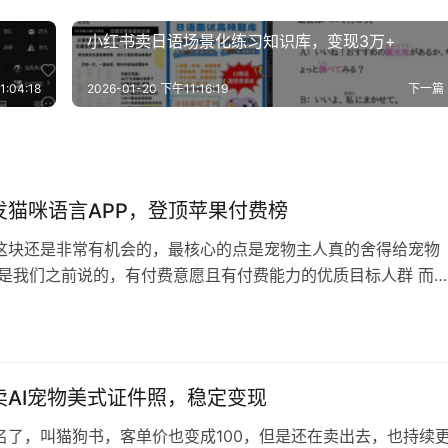
小红书卖日语场景化练习知识库，变现3万+
:04:18
2026-01-20 下午11:16:19
下一篇
发猫咪语言APP，登顶苹果付费榜
这块还是非常有机会的，最核心的点是宠物主人真的舍得给宠物
就是我们之前说的，有付费意愿且有付费能力的优质目标人群 而
个赛道也足够宽足够的大，只要找到某个细分需求，满足好，那
定变现了 有个编篮子的博主就是这样，误打误撞变成了编猫窝狗
，也是一直赚到现在 宠物经济大有可为，长期来看需求持续是上
家可以多研究研究对应的商…
卖AI宠物美式证件照，稳定变现
名了，叫猫狗书，客单价也变成100，但是还在卖出去，也持续