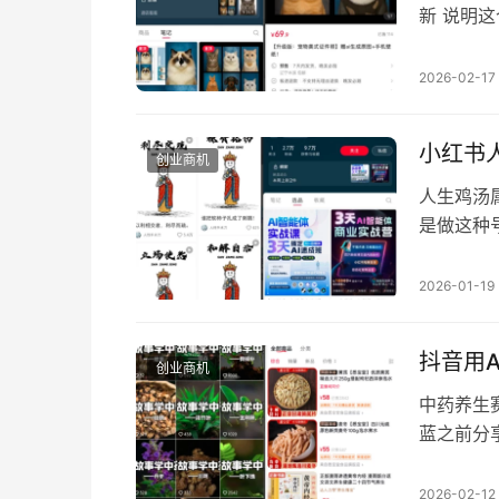
新 说明
个细节就
真实现状
2026-02-17
愿 甚至
帮忙找丢
小红书
创业商机
人生鸡汤
是做这种
场鸡汤，
非常不错
2026-01-19
白了的在
成，不少
抖音用A
创业商机
中药养生
蓝之前分
调变现 
普植物的
2026-02-12