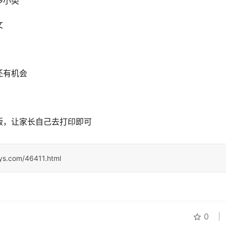
多小类
文
还有机会
版，让家长自己去打印即可
sys.com/46411.html
0