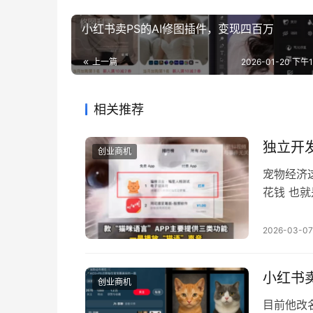
小红书卖PS的AI修图插件，变现四百万
上一篇
2026-01-20 下午11
相关推荐
独立开
创业商机
宠物经济
花钱 也
物经济这
就可以稳
2026-03-07
窝的博主
涨的，大
小红书
创业商机
目前他改