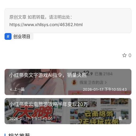
案
例
原创文章 如若转载，请注明出处：
https://www.xhllsys.com/46362.html
避
坑
创业项目
指
南
0
登录
注册
运
营
小红书卖文字游戏AI指令，销量火热
百
科
上一篇
2026-01-17 下午10:55:43
小红书卖云南旅游攻略半年变现20万
创
业
2026-01-17 下午11:42:00
下一篇
资
源