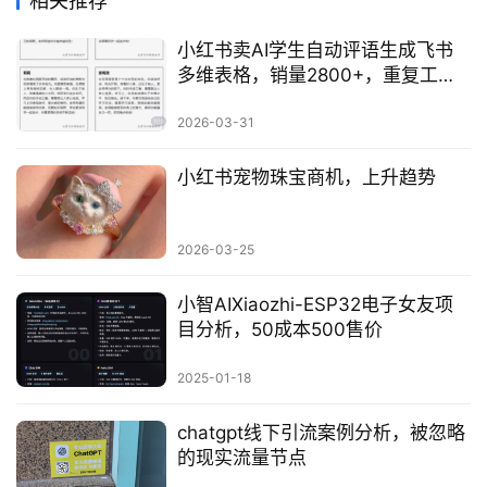
相关推荐
小红书卖AI学生自动评语生成飞书
会
多维表格，销量2800+，重复工作
员
自动化值得借鉴
专
2026-03-31
区
小红书宠物珠宝商机，上升趋势
2026-03-25
小智AIXiaozhi-ESP32电子女友项
目分析，50成本500售价
2025-01-18
chatgpt线下引流案例分析，被忽略
的现实流量节点