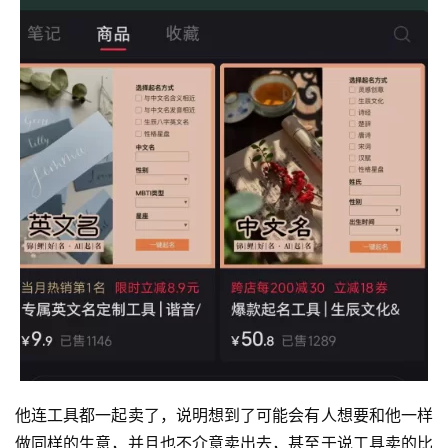
南
登录
注册
运
营
百
科
创
业
资
源
会
员
专
他连工具都一起卖了，说明想到了可能会有人想要和他一样
区
做同样的生意，并且也不介意卖出去，甚至于说工具卖的比