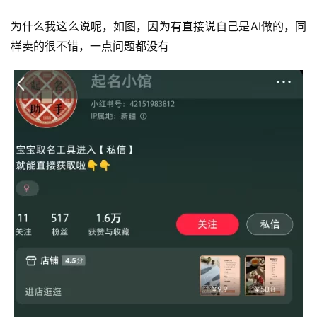
为什么我这么说呢，如图，因为有直接说自己是AI做的，同
首
样卖的很不错，一点问题都没有
页
行
业
快
讯
开
眼
案
例
避
坑
指