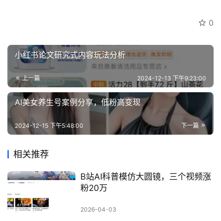
科
0
创
业
资
小红书论文研究式内容玩法分析
源
上一篇
2024-12-13 下午9:23:00
会
AI美女养生号案例分享，低粉高变现
员
专
2024-12-15 下午5:48:00
下一篇
区
相关推荐
B站AI科普模仿大圆镜，三个视频涨
粉20万
2026-04-03