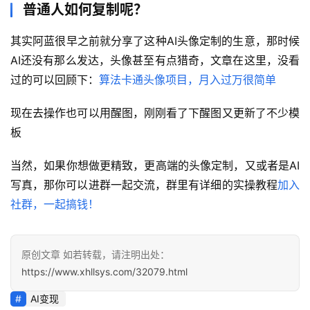
普通人如何复制呢？
业
快
其实阿蓝很早之前就分享了这种AI头像定制的生意，那时候
讯
AI还没有那么发达，头像甚至有点猎奇，文章在这里，没看
过的可以回顾下：
算法卡通头像项目，月入过万很简单
开
眼
现在去操作也可以用醒图，刚刚看了下醒图又更新了不少模
案
板
例
当然，如果你想做更精致，更高端的头像定制，又或者是AI
避
写真，那你可以进群一起交流，群里有详细的实操教程
加入
坑
社群，一起搞钱！
指
南
登录
注册
原创文章 如若转载，请注明出处：
运
https://www.xhllsys.com/32079.html
营
百
AI变现