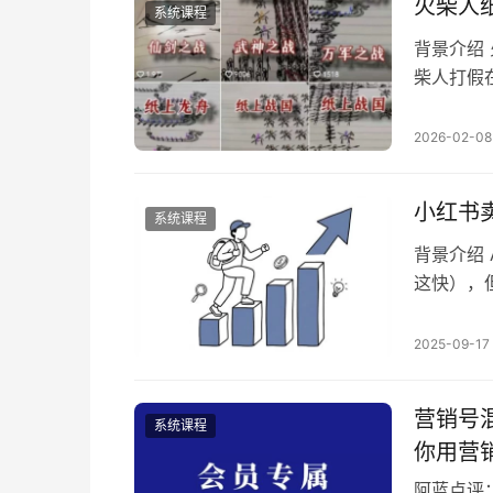
为什么一
火柴人
系统课程
背景介绍
柴人打假在
内容载体
的有趣的
2026-02-08
大家学习 
3…
小红书
系统课程
背景介绍
这快），
越来越多
自己的小
2025-09-17
合IP手册
真？2.1 
营销号
系统课程
你用营
阿蓝点评