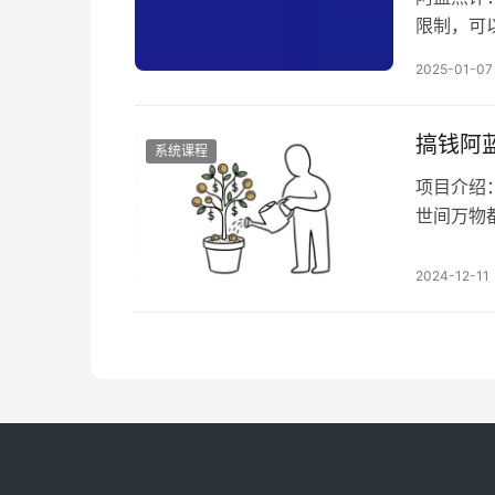
限制，可
伪装科普
2025-01-07
货的核心
设计技巧
示，帮助
搞钱阿
系统课程
项目介绍
世间万物
量，那么
的音乐=
2024-12-11
了 所以
用户购买