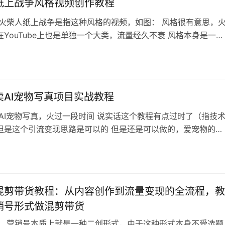
定要懂私域运…
纸上战争风格视频创作教程
 火柴人纸上战争是指这种风格的视频，如图： 风格很有意思，
YouTube上也是单独一个大类，流量经久不衰 风格本身是一种
，他选择盘点各种历史战役，这种内容流量很好，也可以做其他
打假内容（比如复刻名场面等等） 所以把这个课程弄过来了，给
内容目录 1.制作器(基本操作).mp4 2.制作器(自定义介绍).mmp
卖AI宠物写真项目实战教程
 AI宠物写真，火过一段时间 说实话这个教程有点过时了（指技
但是这个引流变现思路是可以的 但是还是可以做的，爱宠物的人
，也非常舍得花钱 如果想做好，光靠这个教程是不行的，还需要
巧思，哪怕是AI宠物写真也需要找到专属风格才好 想做的可以结
来操作，这个教程参考一下就行 内容目录 如何用 AI生成宠物写
基础篇…
混剪带货教程：从内容创作到流量变现的全流程，教
销号形式做混剪带货
： 营销号本质上就是一种二创形式，由于这种形式本身不受选题