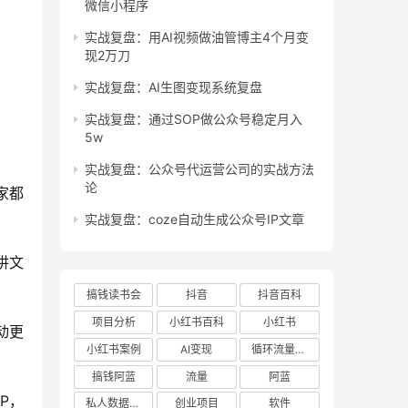
微信小程序
实战复盘：用AI视频做油管博主4个月变
现2万刀
实战复盘：AI生图变现系统复盘
实战复盘：通过SOP做公众号稳定月入
5w
实战复盘：公众号代运营公司的实战方法
论
家都
实战复盘：coze自动生成公众号IP文章
讲文
搞钱读书会
抖音
抖音百科
项目分析
小红书百科
小红书
动更
小红书案例
AI变现
循环流量实验室
搞钱阿蓝
流量
阿蓝
P，
私人数据库项目
创业项目
软件