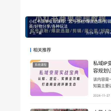
小红书商单变现课程：起号涨粉/爆款选题/剪辑
英/好物分享/各种玩法
上一篇
2024-12-01 下午4
相关推荐
私域IP
系统课程
容规划
该内容是
知篇主要
局赚钱的
2024-11-27
计、产品
流量撬动等