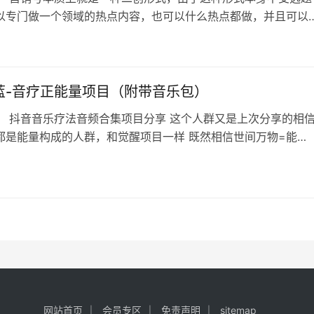
以专门做一个领域的热点内容，也可以什么热点都做，并且可以
或者明星粉丝带货，所以非常好用。 课程内容包含营销号混剪带
逻辑、常见内容结构、三种高效拉流方法、选品定位策略、封面
，以及如何利用工具批量创作爆款文案。通过实战案例与模板演
学员快速掌握营销号带货技巧，…
蓝-音疗正能量项目（附带音乐包）
： 抖音音乐疗法音频合集项目分享 这个人群又是上次分享的相
都是能量构成的人群，和觉醒项目一样 既然相信世间万物=能
我生病=能量不好，音乐=能量，能量不好需要音乐调整好，特定
能治病 逻辑是不是就贯通了，逻辑贯通了，这个钱我们就能赚到
我们今天的搞钱思路就是，持续分享碎片化的「特定音乐」，引导
全套音乐合集，持续变现…
网站首页
会员专区
免责声明
sitemap