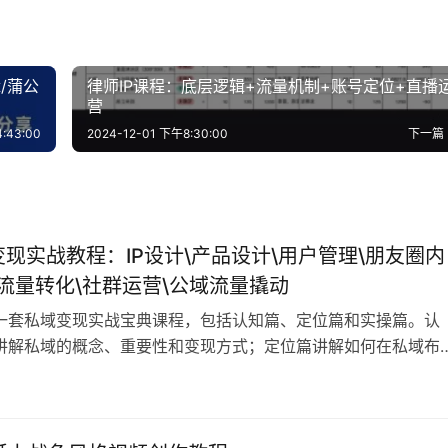
/蒲公
律师IP课程：底层逻辑+流量机制+账号定位+直播
营
:43:00
2024-12-01 下午8:30:00
下一篇
变现实战教程：IP设计\产品设计\用户管理\朋友圈内
\流量转化\社群运营\公域流量撬动
一套私域变现实战宝典课程，包括认知篇、定位篇和实操篇。认
讲解私域的概念、重要性和变现方式；定位篇讲解如何在私域布
商业模式，并结合产品进行定位；实操篇则详细讲解了私域IP设
设计、用户管理、朋友圈内容规划、流量转化、社群运营和公域
实操技巧。 课程目录：1_[认知篇]什么是“私域”.mp42_[认知篇