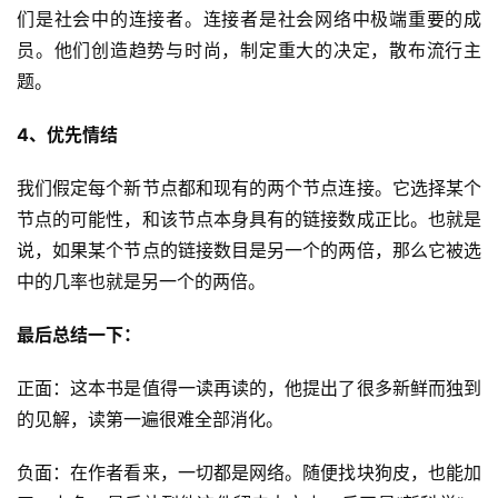
例
们是社会中的连接者。连接者是社会网络中极端重要的成
员。他们创造趋势与时尚，制定重大的决定，散布流行主
避
题。
坑
指
4、优先情结
南
登录
注册
我们假定每个新节点都和现有的两个节点连接。它选择某个
节点的可能性，和该节点本身具有的链接数成正比。也就是
运
营
说，如果某个节点的链接数目是另一个的两倍，那么它被选
百
中的几率也就是另一个的两倍。
科
最后总结一下：
创
业
正面：这本书是值得一读再读的，他提出了很多新鲜而独到
资
的见解，读第一遍很难全部消化。
源
负面：在作者看来，一切都是网络。随便找块狗皮，也能加