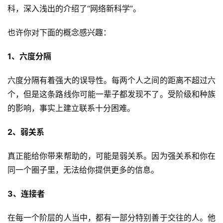
科，深入浅出的介绍了“网络新科学”。
也许你对下面的概念感兴趣：
1、六度分隔
六度分隔有着强大的误导性。每两个人之间的距离不超过六
首
个，但是这条路线你可能一辈子都发现不了。受阶级和种族
页
的影响，事实上建立联系十分困难。
行
2、弱关系
业
快
真正能给你带来帮助的，可能是弱关系。因为强关系和你在
讯
同一个圈子里，无法给你提供更多的信息。
3、连接者
开
眼
在每一个阶层的人当中，都有一部分特别善于交往的人。他
案