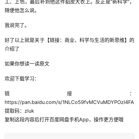
工、上色，最后补到他这件貂皮大衣上。反正是“新科学”，
会
随便他怎么说。
员
专
我说完了。
区
好了以上就是关于【链接：商业、科学与生活的新思维】的
介绍了
如果你想读一读原文
欢迎下载学习：
链接：
https://pan.baidu.com/s/1NLCo59fvMCVuMDYPOzI4FA
提取码：zluk
复制这段内容后打开百度网盘手机App，操作更方便哦