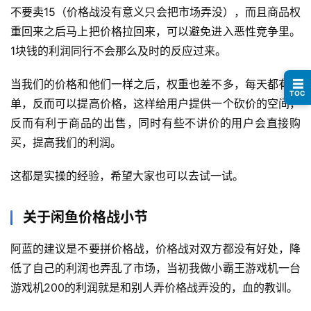
不要卖15（价格战没有意义只会把市场弄没），而且商品权
重回来之后马上把价格拉回来，可以避免进入恶性竞争里。
避
1块钱的利润同行不会那么及时的反应过来。
坑
指
当我们的价格和他们一样之后，权重也差不多，每天都有出
☰
南
TOC
登录
注册
单，反而可以提高价格，这样给用户提供一个砍价的空间，
反而有利于商品的出售，同时有些不讲价的用户会直接购
运
买，提高我们的利润。
营
百
这都是实操的经验，希望大家也可以去试一试。
科
创
关于闲鱼价格战小节
业
资
阿蓝的建议是不要拼价格战，价格战对双方都没有好处，降
源
低了自己的利润也弄乱了市场，当初我做小霸王游戏机一台
游戏机200的利润就是和别人弄价格战弄没的，血的教训。