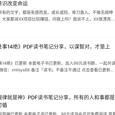
意识改变命运
所有的文字，都是有感而发。或长或短，单刀直入。不做无病呻
。大家都说XX项目比较赚钱，问我上吗？我说不上。XX很漂亮，
的媳妇，我能上吗？我不能上。我上了，小A知道了，砍死我怎么
是XX很漂亮，她是鸡，我啊，可以选择上。对于暴利且风险极大
我不碰。现在很多傻逼，为一些概念买单，我觉得非常可笑。不
很尊重他们。愚昧是智者的…
处事14绝》PDF读书笔记分享，以谋智对，才是上
事14绝》已更新 本套电子书已更新，加入99元读书群，一起共
微信：xhllsys88 备注「读书」不备注不通过 点击查看已更新好
搞钱读书会群友招募中 《天机处事14绝》目录 《天机处事14绝
是刀光剑影的战场，还是纵横捭阖的政坛，无论是明争暗斗的商
浮沉不定的人生历程，太多太多的挑战接踵而来，使人应接不
回避，…
规律就是神》PDF读书笔记分享，所有的人和事都是
可循
就是神已更新 本套电子书已更新，99元读书会员可免费阅读 查