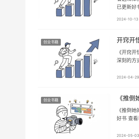
已更新好
人就不懂
2024-10-13
说：钱怎
论是商业
往不胜。
开窍开
创业书籍
《开窍开
深刻的方
杂的社会
故事，而
2024-04-29
相。 这
直接的视
《推倒
创业书籍
《推倒她
好书 查
xhlls
她的底线
2024-05-0