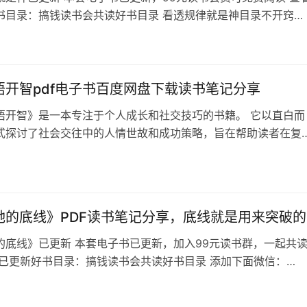
书目录：搞钱读书会共读好书目录 看透规律就是神目录不开窍的
这个规律，他们比谁都努力，但最终却一无所获。还怨天尤人的
么这么难赚。看透规律的人，算是把这一辈子彻底活明白了。无
，挣钱，情感，人性都是有规律的。只要你能看透规律，你将无
悟开智pdf电子书百度网盘下载读书笔记分享
悟开智》是一本专注于个人成长和社交技巧的书籍。 它以直白而
式探讨了社会交往中的人情世故和成功策略，旨在帮助读者在复
环境中提升自我认识和社交能力。 书中没有华丽的辞藻和冗长的
是直接切入主题，揭示了社会运作的一些不为人知的法则和真
些内容可能与人们日常的认知相反，但它们提供了一种更为现实和
角，帮助读者理解社会现象，从…
她的底线》PDF读书笔记分享，底线就是用来突破的
的底线》已更新 本套电子书已更新，加入99元读书群，一起共
看已更新好书目录：搞钱读书会共读好书目录 添加下面微信：
ys88 备注想看的书名，不备注不通过 《推倒她的底线》目录 《推倒
》——女人的底线是男人所设定的。 每一个 “第一次”的突破，都
3