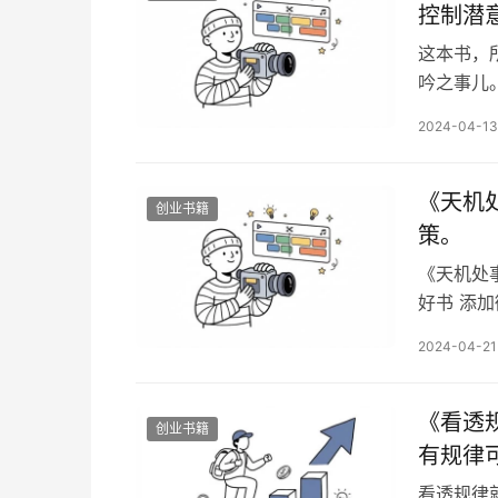
控制潜
这本书，
吟之事儿
她是小A
2024-04-13
办啊？要
的项目，
过我依然
《天机
创业书籍
策。
《天机处
好书 添加
书目录：
2024-04-21
——无论
界，还是
暇，无可
《看透
创业书籍
有规律
看透规律