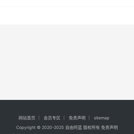
底线（性刺激强度）往下推。当一个女人的刺激强度越深和投入
和你的交…
网站首页
会员专区
免责声明
sitemap
Copyright © 2020-2025
自由阿蓝
版权所有
免责声明