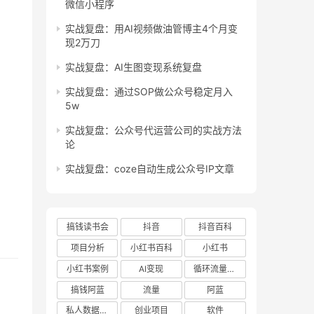
微信小程序
实战复盘：用AI视频做油管博主4个月变
现2万刀
实战复盘：AI生图变现系统复盘
实战复盘：通过SOP做公众号稳定月入
5w
实战复盘：公众号代运营公司的实战方法
论
实战复盘：coze自动生成公众号IP文章
搞钱读书会
抖音
抖音百科
项目分析
小红书百科
小红书
小红书案例
AI变现
循环流量实验室
搞钱阿蓝
流量
阿蓝
私人数据库项目
创业项目
软件