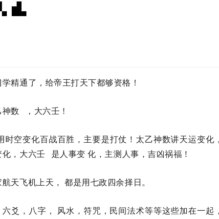
门学精通了，给帝王打天下都够资格！
乙神数
，大六壬！
用时空变化百战百胜，主要是打仗！太乙神数讲天运变化
变化，
大六壬
是人事变 化，主测人事，吉凶祸福！
航天飞机上天， 都是用七政四余择日。
，六爻，八字， 风水，符咒，民间法术等等这些加在一起