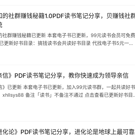
。 这本书花费近20年来的亲身经…
知的社群赚钱秘籍1.0PDF读书笔记分享，贝赚钱社
统
的社群赚钱秘籍已更新 本套电子书已更新，99元读书会员可免
看已更新好书目录：搞钱读书会共读好书目录 代找电子书5元一
xhllsys88 备注想看的书名，不备注不通过 不为人知的社群赚
 第1篇 短短6个月，我就赚了72万 /09 第2篇 世界500强外企
什么也来学社群运营/14 第3篇发传单发到怀疑人生，却用这个
亲信》PDF读书笔记分享，教你快速成为领导亲信
信》已更新 本套电子书已更新，加入99元读书群，一起共读好
xhllsys88 备注「读书」不备注不通过 点击查看已更新好书目
读书会群友招募中 《头号亲信》目录 亲信就是领导的眼睛、宠
是最接近权力核心的。 有这样一句话十分深刻：“是因为领导信
4
，而不是因为做出成绩领导才信任。” 可见，成为领导亲信的重
这…
进化论》PDF读书笔记分享，进化论是地球上最可靠