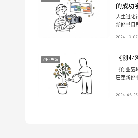
的成功
人生进化
新好书目
意义，进
2024-10-07
代。这里
生的意义
化，在有
《创业
创业书籍
《创业落
已更新好
xhlls
越发现，
2024-06-25
在一线，
经经历过