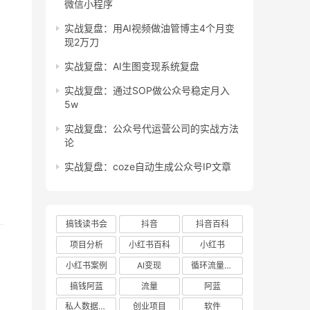
微信小程序
实战复盘：用AI视频做油管博主4个月变
现2万刀
实战复盘：AI生图变现系统复盘
实战复盘：通过SOP做公众号稳定月入
5w
实战复盘：公众号代运营公司的实战方法
论
实战复盘：coze自动生成公众号IP文章
搞钱读书会
抖音
抖音百科
项目分析
小红书百科
小红书
小红书案例
AI变现
循环流量实验室
搞钱阿蓝
流量
阿蓝
私人数据库项目
创业项目
软件