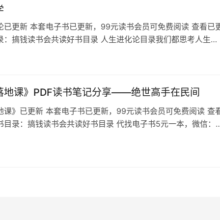
学
论已更新 本套电子书已更新，99元读书会员可免费阅读 查看已
录：搞钱读书会共读好书目录 人生进化论目录我们都思考人生的
化论告诉我们：一切物种都终将灭亡，将有更完美的物种来替
说的也包括人类，这不是概率问题，是时间问题。如果你问我人
是什么？我会告诉你：没有意义。如果非要说一件：那就是进
限的生命中不断进化，学习未知…
落地课》PDF读书笔记分享——绝世高手在民间
地课》已更新 本套电子书已更新，99元读书会员可免费阅读 查
书目录：搞钱读书会共读好书目录 代找电子书5元一本，微信：
ys88 备注想看的书名，不备注不通过 《创业落地课》目录 我们越来
知识不仅仅存在于教科书上、学校里、网络上，更存在于那些正
具体干事的人的头脑里。他们头脑中的解决方案，是因为他们曾
和提问者同…