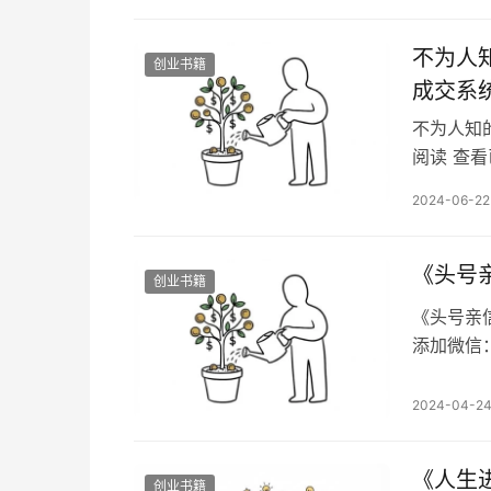
更多财富
不为人
创业书籍
成交系
不为人知
阅读 查
本，微信：
2024-06-22
钱秘籍目录
高管，为
方…
《头号
创业书籍
《头号亲
添加微信：
录：搞钱
臣。他们
2024-04-2
做出成绩
性。 说到
《人生
创业书籍