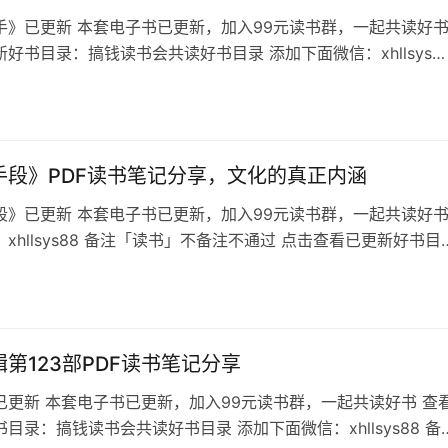
手》已更新 本套电子书已更新，加入99元读书群，一起共读好
好书目录：搞钱读书会共读好书目录 添加下面微信：xhllsys8
的书名，不备注不通过 《饭局高手》目录 《饭局高手》五部曲
是饭，更是局。 在高人眼中，吃饭事小，出局事大…… 饭局在中
一个人的社会身份认同体系。 看一个人经常混迹于何类饭局，几
洞悉…
手段》PDF读书笔记分享，文化的真正内涵
段》已更新 本套电子书已更新，加入99元读书群，一起共读好
xhllsys88 备注「读书」不备注不通过 点击查看已更新好书目
读书会群友招募中 《引诱手段》目录 极少数的世外高人可以先
脑简单的人是不知不觉，大部份的人是知而不觉。 如果这本书激
知欲，接下来就请你一定重视书中讲的话，因为它会潜移默化教
人「入迷…
第123部PDF读书笔记分享
已更新 本套电子书已更新，加入99元读书群，一起共读好书 查
目录：搞钱读书会共读好书目录 添加下面微信：xhllsys88 备