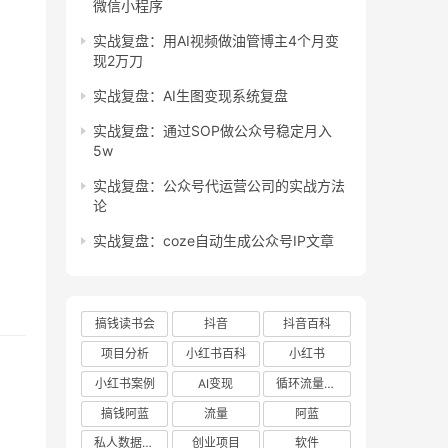
微信小程序
实战复盘：用AI视频做油管博主4个月变
现2万刀
实战复盘：AI生图变现系统复盘
实战复盘：通过SOP做公众号稳定月入
5w
实战复盘：公众号代运营公司的实战方法
论
实战复盘：coze自动生成公众号IP文章
搞钱读书会
抖音
抖音百科
项目分析
小红书百科
小红书
小红书案例
AI变现
循环流量实验室
搞钱阿蓝
流量
阿蓝
私人数据库项目
创业项目
软件