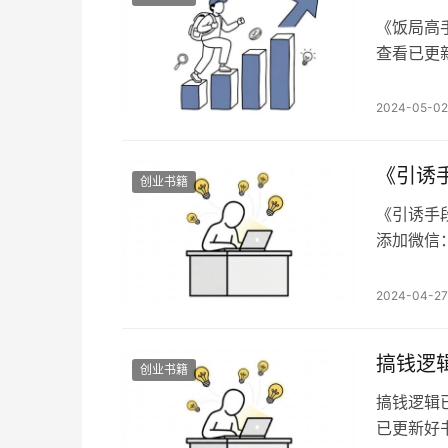
《饭局高
查看已更新
备注想看
——吃的
2024-05-02
国，也是
乎便可以
《引诱
创业书籍
《引诱手
添加微信：
录：搞钱
先觉，头
2024-04-27
起你的求
会你：引
搞钱逻辑
创业书籍
搞钱逻辑
已更新好书