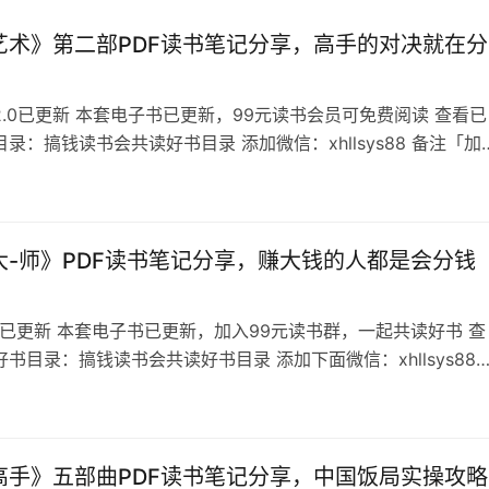
录：搞钱读书会共读好书目录 添加微信：xhllsys88 备注「加
.0目录 《处‮艺事‬术》第二部——高‮的手‬对
代。 你‮做要‬的是：要‮人通‬性，会处事…
大-师》PDF读书笔记分享，赚大钱的人都是会分钱
师已更新 本套电子书已更新，加入99元读书群，一起共读好书 查
书目录：搞钱读书会共读好书目录 添加下面微信：xhllsys88
的书名，不备注不通过 分钱大-师目录
高手》五部曲PDF读书笔记分享，中国饭局实操攻略