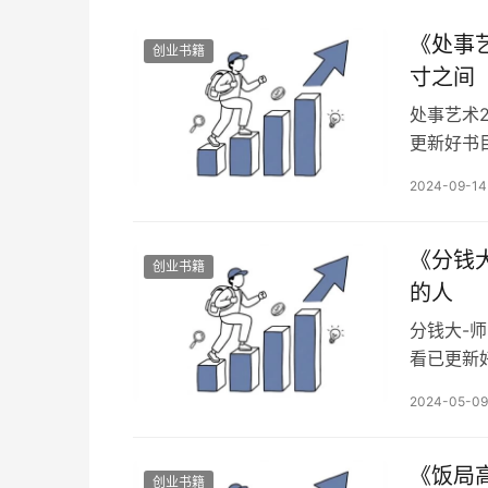
《处‮艺事‬术》第二部PDF读书笔记分享，高‮的手‬对决‮在就‬分
创业书籍
寸之间
处‮艺事‬术2.0已更新 本套电子书已更新，99元读书会员可免费阅读 查看已
更新好书目
入读书会」非诚勿扰 处‮艺事‬术2
2024-09-14
决‮在就‬分寸之间。 说‮见话‬人品，处‮显事‬情商。在这‮情个‬商重于智‮的商‬时
《分钱
创业书籍
的人
分钱大-
看已更新好
备注想看
2024-05-09
《饭局
创业书籍