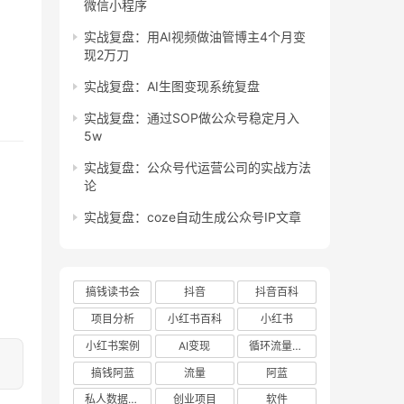
微信小程序
实战复盘：用AI视频做油管博主4个月变
现2万刀
实战复盘：AI生图变现系统复盘
实战复盘：通过SOP做公众号稳定月入
5w
实战复盘：公众号代运营公司的实战方法
论
实战复盘：coze自动生成公众号IP文章
搞钱读书会
抖音
抖音百科
项目分析
小红书百科
小红书
小红书案例
AI变现
循环流量实验室
搞钱阿蓝
流量
阿蓝
私人数据库项目
创业项目
软件