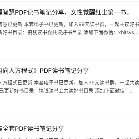
醒智慧PDF读书笔记分享，女性觉醒红尘第一书。
智慧已更新 本套电子书已更新，加入99元读书群，一起共读好
好书目录：搞钱读书会共读好书目录 添加下面微信：xhllsys8
的书名，不备注不通过 女性觉醒智慧目录 九紫大运，离火时代
，女神回归，一个伟大时代的开启！ 日出东方，照耀全球，东方
醒，必将惊艳整个世界！ 女人是生命的摇篮，是生命的孕育者，
尊重…
内向人方程式》PDF读书笔记分享
人方程式已更新 本套电子书已更新，加入99元读书群，一起共
看已更新好书目录：搞钱读书会共读好书目录 添加下面微信：
ys88 备注想看的书名，不备注不通过 点化内向人方程式目录 我是一
向的人，曾一度害怕与人交流，不敢当众说话，朋友聚会一说话
别人开玩笑我竟无言以对，常常弄得面红耳赤，慢慢的大家都疏
的职业生涯也受…
集全套PDF读书笔记分享