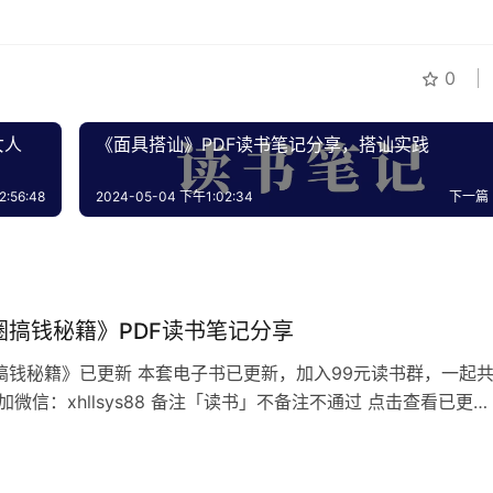
0
女人
《面具搭讪》PDF读书笔记分享，搭讪实践
:56:48
2024-05-04 下午1:02:34
下一篇
圈搞钱秘籍》PDF读书笔记分享
搞钱秘籍》已更新 本套电子书已更新，加入99元读书群，一起
加微信：xhllsys88 备注「读书」不备注不通过 点击查看已更新
：搞钱读书会群友招募中 《朋友圈搞钱秘籍》目录 为什么90%
销的人，每年都赚不够10万元？ 为什么10%的人，每天发发圈，
达到300多万？ 因为前者没有掌握朋友圈搞钱秘籍。 技术牛，文