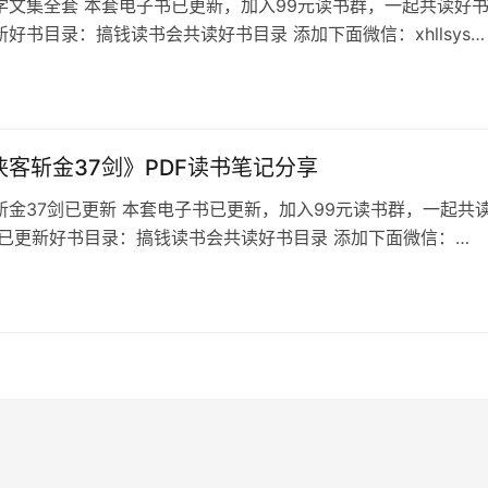
学文集全套 本套电子书已更新，加入99元读书群，一起共读好
好书目录：搞钱读书会共读好书目录 添加下面微信：xhllsys8
的书名，不备注不通过 目录家学文集全套 内容包括： 1）楼市房
含各大城市和学区房，城市分析、外国）2）经济类（含金融，
，拆迁）3）人生类（包人生规划与抉择、子女教育、家庭教育
、…
侠客斩金37剑》PDF读书笔记分享
斩金37剑已更新 本套电子书已更新，加入99元读书群，一起共
看已更新好书目录：搞钱读书会共读好书目录 添加下面微信：
ys88 备注想看的书名，不备注不通过 文案侠客斩金37剑目录 《文
37剑》1套4本——被多位营销大师称为赚钱机器的侠客文案，太
量了…… 对脑力工作者来说，水平高低在于掌握的套路多少 。 
…