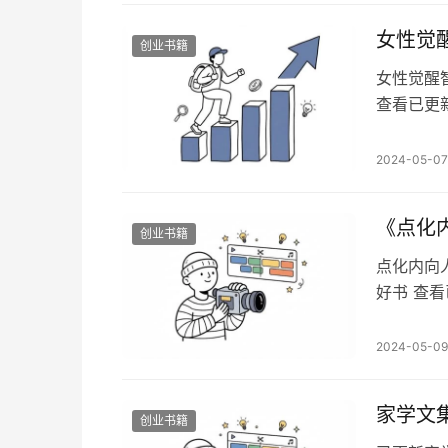
案不…
女性觉
创业书籍
女性觉醒
查看已更新
备注想看
女性觉醒
2024-05-07
女性的觉
一个能够
《点化
创业书籍
点化内向
好书 查
xhlls
个极其内
2024-05-09
就冷场，
远我，我
家学文
创业书籍