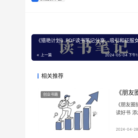
《猎艳计划》PDF读书笔记分享，吸引和征服
上一篇
2024-05-04 下午12
相关推荐
《朋友
创业书籍
《朋友圈
读好书 添
好书目录
朋友圈营
2024-04-28
一年收入