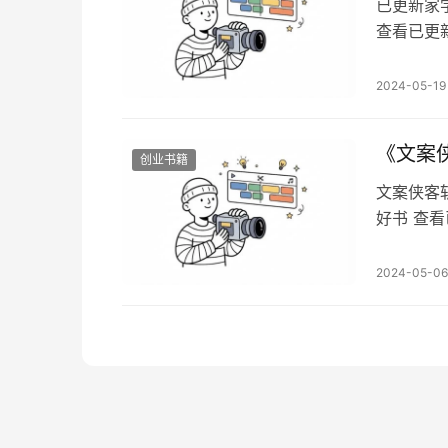
已更新家
查看已更新
备注想看
产投资（
2024-05-19
币，建设
人情世故
《文案
创业书籍
文案侠客
好书 查
xhlls
侠客斩金
2024-05-06
有技术含
于广告人