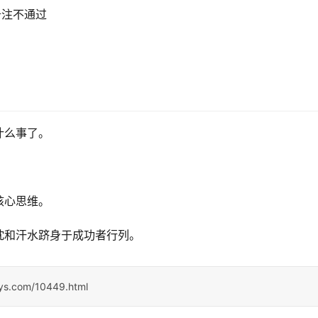
备注不通过
什么事了。
核心思维。
忱和汗水跻身于成功者行列。
sys.com/10449.html