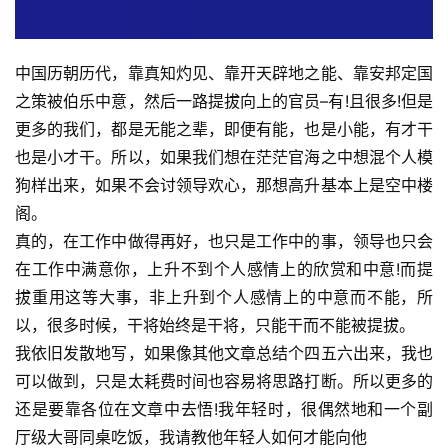
中国历朝历代，靠真知灼见、靠开天辟地之能、靠安邦定国
之策被伯乐中意，然后一路提拔向上的官员–有!且很多!但是
更多的我们，都是无能之辈，即便有能，也是小能，有才干
也是小才干。所以，如果我们想在茫茫官海之中想混个人模
狗样出来，如果不会讨领导欢心，那想高升基本上是空中楼
阁。
真的，在工作中做得再好，也只是工作中的事，领导也只会
在工作中满意你，上升不到个人感情上的欣赏和中意!而提
拔重用这等大事，非上升到个人感情上的中意而不能，所
以，很多时候，干将始终是干将，只能干而不能被提拔。
我依旧发散地写，如果像其他文章总结个四五六出来，我也
可以做到，只是太耗费时间也容易将思路打断。所以更多的
还是要靠各位在文章中去悟!我年轻时，很偶然地和一个副
厅级大哥同桌吃饭，我请教他年轻人如何才能向他