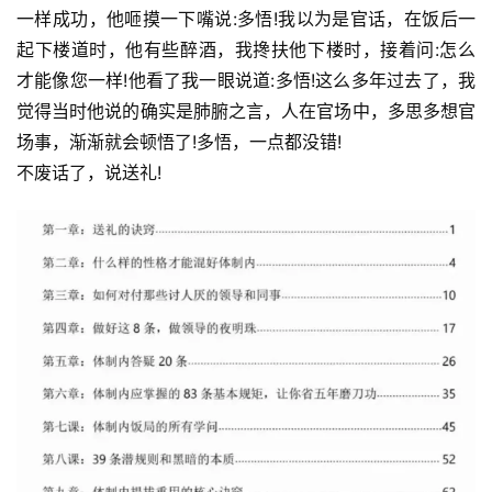
一样成功，他咂摸一下嘴说:多悟!我以为是官话，在饭后一
起下楼道时，他有些醉酒，我搀扶他下楼时，接着问:怎么
才能像您一样!他看了我一眼说道:多悟!这么多年过去了，我
觉得当时他说的确实是肺腑之言，人在官场中，多思多想官
场事，渐渐就会顿悟了!多悟，一点都没错!
不废话了，说送礼!
首
页
行
业
快
讯
开
眼