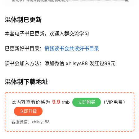
案
例
混体制已更新
避
坑
本套电子书已更新，欢迎入群交流学习
指
南
已更新好书目录：
搞钱读书会共读好书目录
登录
注册
读书会加入方法：添加微信 xhllsys88 发红包99元
运
营
百
混体制下载地址
科
9.9
此内容查看价格为
rmb
立即购买
（VIP免费）
创
立即升级
业
资
客服微信：xhllsys88
源