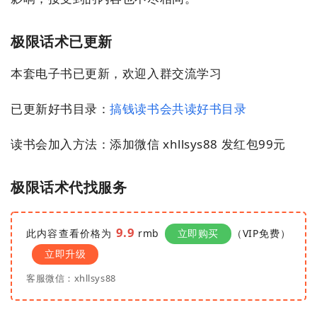
案
例
极限话术已更新
避
本套电子书已更新，欢迎入群交流学习
坑
指
已更新好书目录：
搞钱读书会共读好书目录
南
登录
注册
读书会加入方法：添加微信 xhllsys88 发红包99元
运
营
百
极限话术代找服务
科
9.9
此内容查看价格为
rmb
立即购买
（VIP免费）
创
立即升级
业
资
客服微信：xhllsys88
源