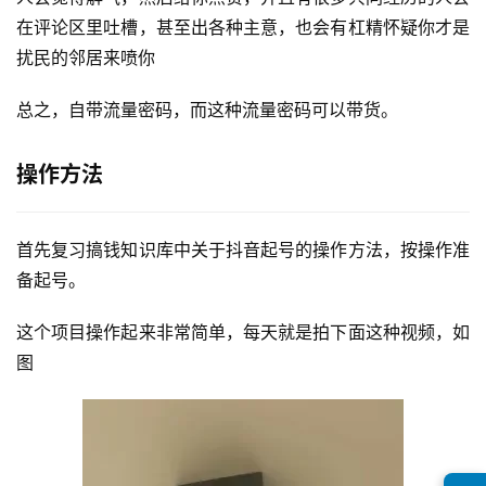
在评论区里吐槽，甚至出各种主意，也会有杠精怀疑你才是
扰民的邻居来喷你
首
页
总之，自带流量密码，而这种流量密码可以带货。
行
业
操作方法
快
讯
首先复习搞钱知识库中关于抖音起号的操作方法，按操作准
备起号。
开
眼
这个项目操作起来非常简单，每天就是拍下面这种视频，如
案
例
图
避
坑
指