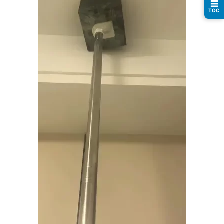
☰
南
TOC
登录
注册
运
营
百
科
创
业
资
源
会
员
专
区