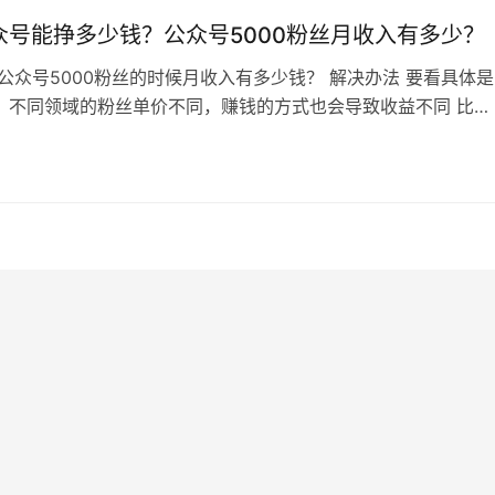
众号能挣多少钱？公众号5000粉丝月收入有多少？
个公众号5000粉丝的时候月收入有多少钱？ 解决办法 要看具体是
，不同领域的粉丝单价不同，赚钱的方式也会导致收益不同 比如
主的收益赚钱的话，那就需要阅读量很稳定，只有5000粉丝，就
开率是5%来算，也只有不到300的阅读，这样收益那只有几毛
是这5000个粉丝都是比较精准的房产，金融，或者其他特定的领
么收入又是…