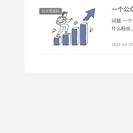
一个公
公众号百科
问题 一
什么粉丝
光靠流量
算他的打
2023-03-27
钱。 但
粉丝，那