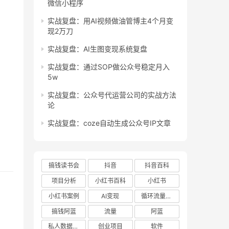
微信小程序
实战复盘：用AI视频做油管博主4个月变
现2万刀
实战复盘：AI生图变现系统复盘
实战复盘：通过SOP做公众号稳定月入
5w
实战复盘：公众号代运营公司的实战方法
论
实战复盘：coze自动生成公众号IP文章
搞钱读书会
抖音
抖音百科
项目分析
小红书百科
小红书
小红书案例
AI变现
循环流量实验室
搞钱阿蓝
流量
阿蓝
私人数据库项目
创业项目
软件