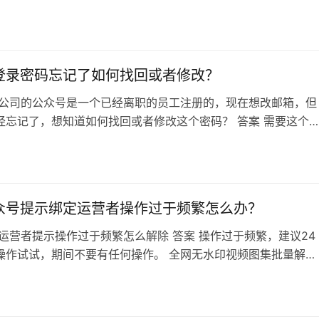
词了，建议发布内容之前通过网上的敏感词过滤工具先过滤一
改好再发布即可。 微信：xhllsys88
登录密码忘记了如何找回或者修改？
们公司的公众号是一个已经离职的员工注册的，现在想改邮箱，但
经忘记了，想知道如何找回或者修改这个密码？ 答案 需要这个
邮箱可以用的话是可以通过邮箱找回密码的，如果邮箱也没法用
直接找回账号也是可以的，这里是找回账号的链接：
mp.weixin.qq.com/acct/findacct?action=scan 全网无…
众号提示绑定运营者操作过于频繁怎么办？
定运营者提示操作过于频繁怎么解除 答案 操作过于频繁，建议24
操作试试，期间不要有任何操作。 全网无水印视频图集批量解析
tps://alan.llsbcq.com/ 微信：xhllsys88