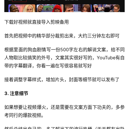
会
员
专
下载好视频就直接导入剪映备用
区
首先把视频中的精华部分裁剪出来，大约三分钟左右即可
根据里面的狗血剧情写一份500字左右的解说文案，给不同
人物取比较搞笑的外号，文案其实很好写的，YouTube有自
带的字幕翻译，你看一遍在写很容易就写好
接着调整字幕样式，增加片头，封面等细节就可以发布了
3. 注意细节
如果想要让视频爆火，还是需要在文案方面下功夫的，多参
考同行的爆款视频。
然后总结出自己的，多了解当下的流行热梗（天天都有出轨