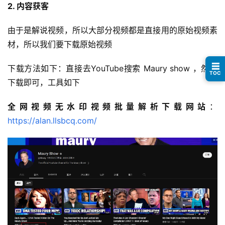
例
2. 内容获客
由于是解说视频，所以大部分视频都是直接用的原始视频素
避
材，所以我们要下载原始视频
坑
指
☰
下载方法如下：直接去YouTube搜索 Maury show ，然后
南
TOC
登录
注册
下载即可，工具如下
运
全网视频无水印视频批量解析下载网站
：
营
百
https://alan.llsbcq.com/
科
创
业
资
源