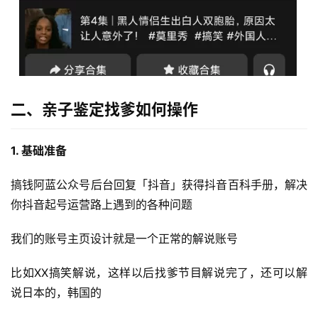
二、亲子鉴定找爹如何操作
首
页
1. 基础准备
行
搞钱阿蓝公众号后台回复「抖音」获得抖音百科手册，解决
业
你抖音起号运营路上遇到的各种问题
快
讯
我们的账号主页设计就是一个正常的解说账号
比如XX搞笑解说，这样以后找爹节目解说完了，还可以解
开
眼
说日本的，韩国的
案