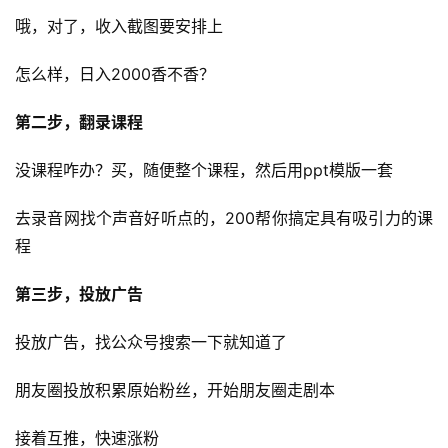
营
哦，对了，收入截图要安排上
百
科
怎么样，日入2000​香不香？
创
第二步，翻录课程
业
资
​没课程咋办？买，随便整个课程，然后用ppt模版一套
源
去录音网找个声音好听点的，200帮你搞定具有吸引力的课
程
会
员
第三步，投放广告
专
区
投放广告，找公众号搜索一下就知道了
朋友圈投放积累原始粉丝，开始朋友圈走剧本
接着互推，快速涨粉