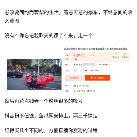
必须要简约而奢华的生活，有意无意的豪车，不经意间的收
行
入截图
业
快
没有？你忘记我昨天的课了？来，走一个
讯
开
眼
案
例
避
然后再花点钱弄一个粉丝很多的帐号
坑
指
抖音粉不值钱，鱼爪网安排上，两三千搞定
南
登录
注册
记得买几个不同的，方便直播你涨粉的过程
运