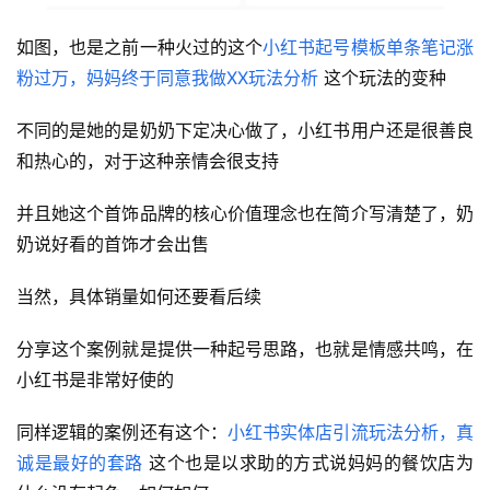
首
如图，也是之前一种火过的这个
小红书起号模板单条笔记涨
页
粉过万，妈妈终于同意我做XX玩法分析 
这个玩法的变种
行
不同的是她的是奶奶下定决心做了，小红书用户还是很善良
业
和热心的，对于这种亲情会很支持
快
讯
并且她这个首饰品牌的核心价值理念也在简介写清楚了，奶
奶说好看的首饰才会出售
开
眼
当然，具体销量如何还要看后续
案
例
分享这个案例就是提供一种起号思路，也就是情感共鸣，在
小红书是非常好使的
避
坑
同样逻辑的案例还有这个：
小红书实体店引流玩法分析，真
指
诚是最好的套路
 这个也是以求助的方式说妈妈的餐饮店为
南