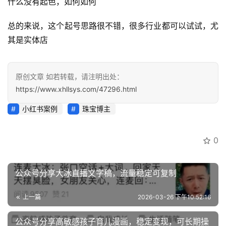
什么没有起色，如何如何
登录
注册
运
总的来说，这个起号思路很不错，很多行业都可以试试，尤
营
其是实体店
百
科
原创文章 如若转载，请注明出处：
创
https://www.xhllsys.com/47296.html
业
小红书案例
珠宝博主
资
源
0
会
公众号分享大冰直播文字稿，流量稳定可复制
员
专
上一篇
2026-03-26 下午10:52:16
区
公众号分享高敏感孩子育儿漫画，稳定变现，可长期操