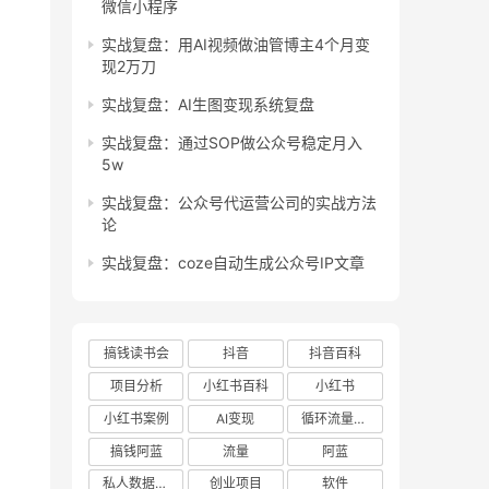
微信小程序
实战复盘：用AI视频做油管博主4个月变
现2万刀
实战复盘：AI生图变现系统复盘
实战复盘：通过SOP做公众号稳定月入
5w
实战复盘：公众号代运营公司的实战方法
论
实战复盘：coze自动生成公众号IP文章
搞钱读书会
抖音
抖音百科
项目分析
小红书百科
小红书
小红书案例
AI变现
循环流量实验室
搞钱阿蓝
流量
阿蓝
私人数据库项目
创业项目
软件