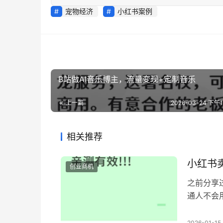
宠物经济
小红书案例
B站做AI音乐博主，流量变现+定制音乐
上一篇
2026-03-24 下午11
相关推荐
小红书卖
创业商机
之前分享过
通人不会
说豆包或者
户的阻碍
2026-01-15