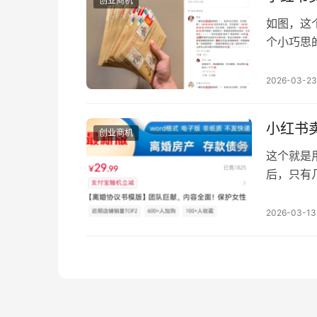
创业商机
如图，这
个小巧思
漫的行为
种心态）
2026-03-23
实际上她
种套路吸
小红书
创业商机
这个就是
后，只有
红书，是
议模板，
2026-03-13
同款（已
进行细化