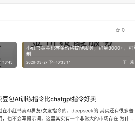
0
小红书黄金积存金价格提醒服务，销量3000+，可
制
:13:45
2026-03-27 下午10:33:14
下一篇
豆包AI训练指令比chatgpt指令好卖
在小红书卖AI男友\女友指令的，deepseek的 其实还有很多普
用，也不会写提示词，这里其实有一个非常大的市场存在 为什么
deepseek的提示词指令比外国AI的好卖呢 因为我们卖东西，
越少，就卖的越好，比起chatgpt，豆包的用户显然更多，用起