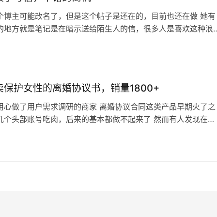
个博主可能改名了，但是这个帖子是还在的，目前也还在做 她有
的地方就是笔记是在暗示送给陌生人的信，很多人是喜欢这种浪
的（差不多和另一种交换特产的玩法一样，期待陌生人的友谊这
，有一个情感金句叫做什么来着，车马很慢写信如何如何的 但是
是卖手写信的，好在价格不贵（几块钱到十几块），就算是被这
引的人，也有不少转化率 搞流…
卖保护女性的离婚协议书，销量1800+
用心做了用户需求调研的商家 离婚协议合同这类产品早期火了之
几个头部账号吃肉，后来的基本都做不起来了 然而有人发现在小
女性用户更多，那么针对性的做差异化，做有利于女性的离婚协
卖到30块的价格销量依旧不少 当然，我不是说让大家也去跟风
经有2块钱版本的了），是学习这种差异化的思路 比如针对人群
，又或者针对场景进行优…