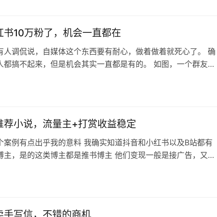
 这时候提示词指令就是所见即所得的东西了，客户买了就能马上
红书10万粉了，机会一直都在
有人调侃说，自媒体这个东西要有耐心，做着做着就死心了。 确
人都搞不起来，但是机会其实一直都是有的。 如图，一个群友今
享的： 属实有点凡尔赛了，小红书十万粉还是比较难的。 当然
分享这个群友怎么做到的（不建议曝光自己的号），或者是赶紧
这是我的功劳（我的群基本就是放养状态） 主要是分享一下为什
其实也有机会，给大家一…
推荐小说，流量主+打赏收益稳定
个案例有点出乎我的意料 我确实知道抖音和小红书以及B站都有
博主，是的这类博主都是推书博主 他们变现一般是接广告，又或
说作者过来付费推广 没想到还有这种靠打赏变现的 说明很多领
光靠想象是没用的，要实际调研才能发现 仔细研究了一下，是因
主推荐的书都是高质量的，大家满意了才会给打赏 这个就涉及到
味了，不过这个博主是依…
卖手写信，不错的商机