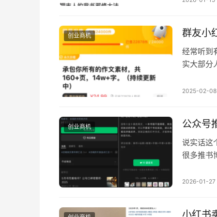
也更方便
用 …
群友小
创业商机
经常听到
实大部分
天给我分
今天不是
2025-02-08
装一波说
么普通人
公众号
创业商机
说实话这
很多推书
者是有小
域，我们
2026-01-27
为这个博
自己的品
小红书