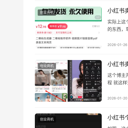
红书有个
小红书
创业商机
实际上这
的东西，
务，开一
需求虽然
2026-01-26
码就能看
众号一样
小红书
创业商机
这个博主
程 就这
其中可以
红书持续
2026-01-20
个肯定是
小红书
创业商机