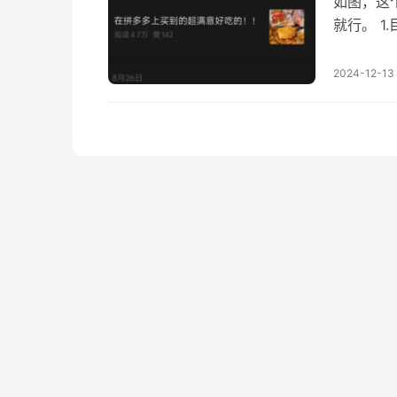
如图，这
就行。 
变现太多
题，那就
2024-12-13
志，然后
中的关键