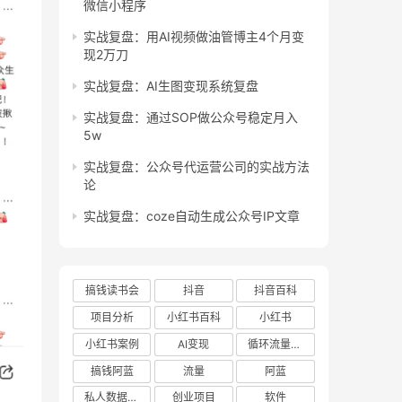
微信小程序
实战复盘：用AI视频做油管博主4个月变
现2万刀
实战复盘：AI生图变现系统复盘
实战复盘：通过SOP做公众号稳定月入
5w
实战复盘：公众号代运营公司的实战方法
论
实战复盘：coze自动生成公众号IP文章
搞钱读书会
抖音
抖音百科
项目分析
小红书百科
小红书
小红书案例
AI变现
循环流量实验室
搞钱阿蓝
流量
阿蓝
私人数据库项目
创业项目
软件