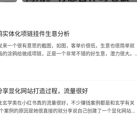
鸦实体化项链挂件生意分析
发来一个很有意思的截图，如图，客单价很低，生意也很简单就
画的涂鸦给做成项链，正是一个非常不错的好生意，潜力很大。
难买我乐意 还记得阿蓝之前分享的一篇文章嘛当产品成为价值载体
本获取精准流量 这个生意就是一个很典型的案例，项链基本上都
一大把的东西，但是「自己小孩画的」那就意味着不同的价值
孩子哪怕画的再丑，在父母眼…
分享显化网站打造过程，流量很好
化玄学类在小红书真的流量很好，不少赚钱案例都是和玄学有关
这个案例的原因是她很直接的就分享说自己创建了一个显化网站就
至都没什么技巧，评论区都是求网站地址的 很有参考价值，也就
需要把成品弄好再去宣传，完全可以在小红书分享自己打造的过
个过程中还可以吸收真实用户的建议，持续迭代产品本身 比如小