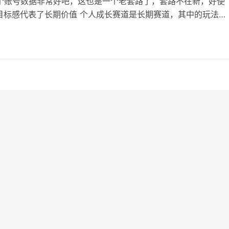
个账号数据非常好吧，这也是一个老套路了，套路不在新，好使
1.目标感代表了长期价值 个人成长赛道是长期赛道，其中的玩法和
了，流量非常好 但是有个很多做个人成长赛道的人搞不定的问
是转粉率很低，很多人是当时被一篇内容打了鸡血，感觉非常励
就没有然后了 如何提升转粉率呢，也就是让路人关注你，这个其
就是今天这个案例的核心—…