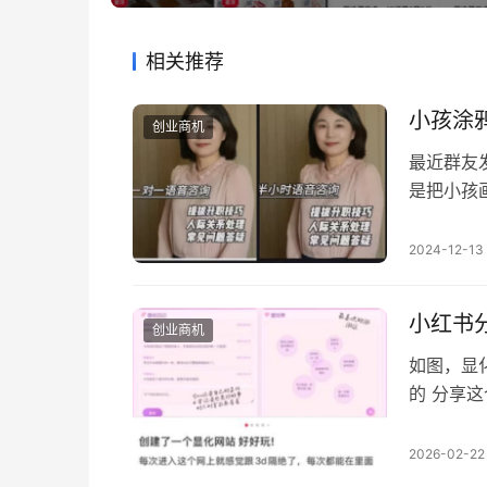
相关推荐
小孩涂
创业商机
最近群友
是把小孩
1.千金
就能低成
2024-12-13
是几块钱
了，自己
小红书
创业商机
如图，显
的 分享
爆了，甚
是我们不
2026-02-22
程，在这