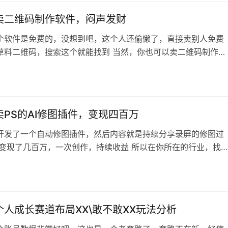
变现百万甚至千万的「参考阅…
卖二维码制作软件，闷声发财
个软件是免费的，没想到吧，这个人还偷懒了，直接卖别人免费
草料二维码，搜索这个就能找到 当然，你也可以卖二维码制作服
个草料的会员，就可以生成很多二维码了 很不错的一个小项目，
小，但是受众很广，实际上很多人确实不知道怎么制作一个一扫
文字\视频\图片的二维码 就如同我经常举例的还有人收费注册公
，你以为大家都知道的事情…
卖PS的AI修图插件，变现四百万
开发了一个自动修图插件，然后内容就是持续分享录屏的修图过
样变现了几百万，一次创作，持续收益 所以在你所在的行业，找
开发出工具，提升效率的环节，然后开发一个工具出来 接着去小
分享用你的工具提升工作效率的教程，就能持续变现了 当然，这
有门槛的，正因为有门槛，所以才不会泛滥，才能持续变现。
个人成长赛道布局XX\敢不敢XX玩法分析