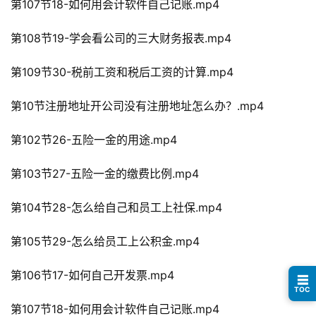
第107节18-如何用会计软件自己记账.mp4
页
第108节19-学会看公司的三大财务报表.mp4
行
业
第109节30-税前工资和税后工资的计算.mp4
快
讯
第10节注册地址开公司没有注册地址怎么办？.mp4
第102节26-五险一金的用途.mp4
开
眼
第103节27-五险一金的缴费比例.mp4
案
例
第104节28-怎么给自己和员工上社保.mp4
避
第105节29-怎么给员工上公积金.mp4
坑
指
第106节17-如何自己开发票.mp4
☰
南
TOC
登录
注册
第107节18-如何用会计软件自己记账.mp4