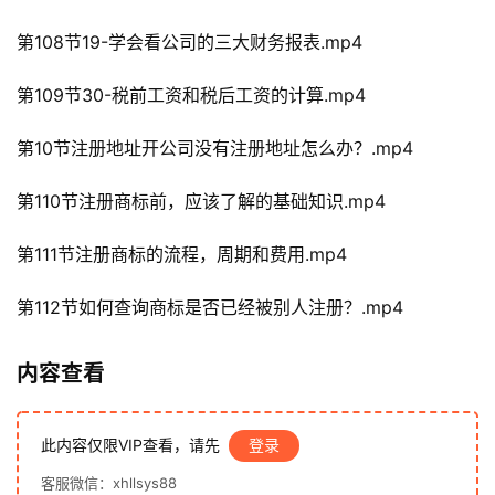
运
营
第108节19-学会看公司的三大财务报表.mp4
百
科
第109节30-税前工资和税后工资的计算.mp4
第10节注册地址开公司没有注册地址怎么办？.mp4
创
业
第110节注册商标前，应该了解的基础知识.mp4
资
源
第111节注册商标的流程，周期和费用.mp4
第112节如何查询商标是否已经被别人注册？.mp4
会
员
专
内容查看
区
此内容仅限VIP查看，请先
登录
客服微信：xhllsys88