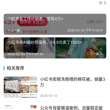
0
创
业
小红书卖工作计划表，变现4万+
资
源
上一篇
2026-02-04 下午11:15:14
小红书卖AI婚纱照服务，59.9元卖了1300+
会
员
2026-02-05 下午11:20:30
下一篇
专
区
相关推荐
小红书卖帮洗帮晒的棉花被，销量3
万
2026-03-12
公众号母婴赛道案例，流量稳定破