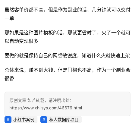
业
快
虽然客单价都不高，但是作为副业的话，几分钟就可以交付
讯
一单
开
那如果是这种图片模板的话，那就更省时了，火了一个就可
眼
以自动变现很多
案
例
要做的就是保持自己的网感敏锐度，知道什么火就快速上架
总体来说，赚不到大钱，但是门槛也不高，作为一个副业会
避
坑
很香
指
南
登录
注册
原创文章 如若转载，请注明出处：
运
https://www.xhllsys.com/46676.html
营
小红书案例
私人数据库项目
百
科