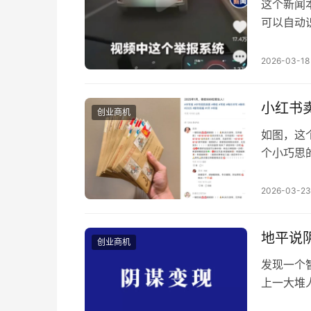
这个新闻
可以自动
十到一两
自动举报
2026-03-18
意义，哪
变现的人
小红书
创业商机
如图，这
个小巧思
漫的行为
种心态）
2026-03-23
实际上她
种套路吸
地平说
创业商机
发现一个
上一大堆
了，然后