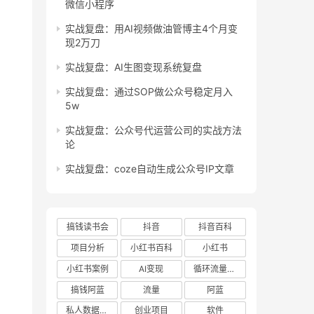
微信小程序
实战复盘：用AI视频做油管博主4个月变
现2万刀
实战复盘：AI生图变现系统复盘
实战复盘：通过SOP做公众号稳定月入
5w
实战复盘：公众号代运营公司的实战方法
论
实战复盘：coze自动生成公众号IP文章
搞钱读书会
抖音
抖音百科
项目分析
小红书百科
小红书
小红书案例
AI变现
循环流量实验室
搞钱阿蓝
流量
阿蓝
私人数据库项目
创业项目
软件