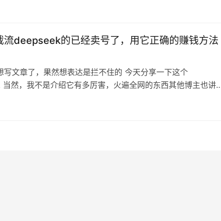
并且深信不疑的人，就是我们今天项目的目标用户。 这个项目可
身经历了，小时候认知不健全，差点被忽悠进了邪教里（雷尔运
个以外星人即将拯救地球…
流deepseek的已经卖号了，用它正确的赚钱方法
想写文章了，果然想表达是拦不住的 今天分享一下这个
eek 当然，我不是介绍它有多厉害，火遍全网的东西其他博主也讲
要稍微关注哪怕一点互联网就晓得这个了。 主要是讲一下怎么靠
 先来看一些无效行为，如图，截流的： 一个是抖音的，一个是
抖音的好像没多少直接带着人家logo截流的了，前几天全都是，
里倒是都还在。 …