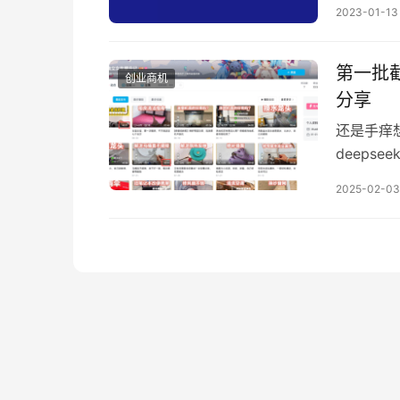
这些话，
2023-01-13
以说是亲
动），一
第一批截
创业商机
分享
还是手痒
deeps
了，你只
2025-02-03
它赚钱。
众号的，
公众号这