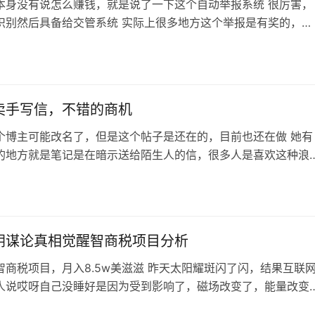
本身没有说怎么赚钱，就是说了一下这个自动举报系统 很厉害，
识别然后具备给交管系统 实际上很多地方这个举报是有奖的，几
百不等，不少人靠举报月入过万，那这种人肯定就会愿意买这个
系统了，省时省力 这个需求本身就是商机，分享过来确实有参考
怕你想做类似的app或者程序，也是可以的，然后就卖给类似举
，又或者是自己去自动化…
卖手写信，不错的商机
个博主可能改名了，但是这个帖子是还在的，目前也还在做 她有
的地方就是笔记是在暗示送给陌生人的信，很多人是喜欢这种浪
的（差不多和另一种交换特产的玩法一样，期待陌生人的友谊这
，有一个情感金句叫做什么来着，车马很慢写信如何如何的 但是
是卖手写信的，好在价格不贵（几块钱到十几块），就算是被这
引的人，也有不少转化率 搞流…
阴谋论真相觉醒智商税项目分析
智商税项目，月入8.5w美滋滋 昨天太阳耀斑闪了闪，结果互联
人说哎呀自己没睡好是因为受到影响了，磁场改变了，能量改变
说是太阳要惩罚地球了，或者说太阳要拯救地球消灭病毒。 相信