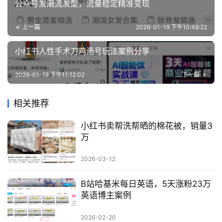
创
公众号发潮流发型，流量稳定精准变现
业
资
上一篇
2026-01-19 下午10:48:22
源
小红书人性手术刀鸡汤号玩法案例分享
2026-01-19 下午11:12:02
下一篇
会
员
专
相关推荐
区
小红书卖帮洗帮晒的棉花被，销量3
万
2026-03-12
B站哈基米每日英语，5天涨粉23万
英语博主案例
2026-02-20