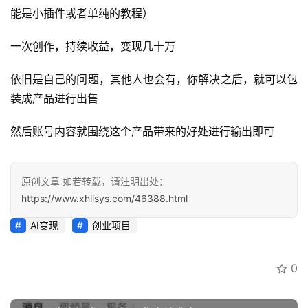
讯
能是小插件或者单纯的教程）
一次创作，持续收益，变现几十万
开
眼
依旧是自己的问题，其他人也会有，你解决之后，就可以包
案
例
装成产品进行出售
然后账号内容就围绕这个产品带来的好处进行输出即可
避
坑
指
原创文章 如若转载，请注明出处：
南
https://www.xhllsys.com/46388.html
登录
注册
运
AI变现
创业项目
营
百
0
科