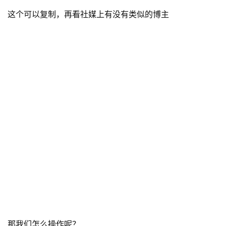
这个可以复制，再看社媒上有没有类似的博主
首
页
行
业
那我们怎么操作呢？