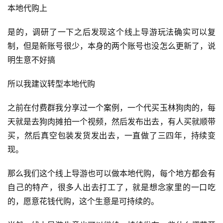
本地代购上
创
业
是的，调研了一下之后发现这个线上导游玩法确实可以复
资
制，但是新账号很少，本身的两个账号也没怎么更新了，说
源
明生意不好搞
所以我建议转型本地代购
会
员
之前在付费群我分享过一个案例，一个代买玉林狗肉的，每
专
天就是去狗肉摊拍一个视频，然后发布出去，有人买就顺带
区
买，然后真空包装发货发出去，一直做了三四年，持续变
现。
那么我们这个线上导游也可以做本地代购，每个地方都会有
自己的特产，很多人出去打工了，就是想念家里的一口吃
的，愿意花钱代购，这个生意是可持续的。