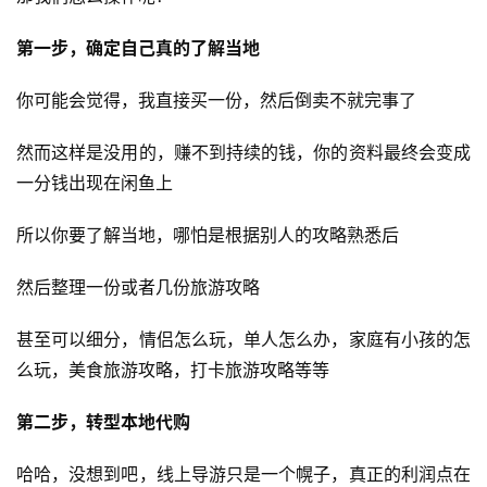
快
讯
第一步，确定自己真的了解当地
你可能会觉得，我直接买一份，然后倒卖不就完事了
开
眼
然而这样是没用的，赚不到持续的钱，你的资料最终会变成
案
例
一分钱出现在闲鱼上
所以你要了解当地，哪怕是根据别人的攻略熟悉后
避
坑
然后整理一份或者几份旅游攻略
指
南
甚至可以细分，情侣怎么玩，单人怎么办，家庭有小孩的怎
么玩，美食旅游攻略，打卡旅游攻略等等
运
营
第二步，转型本地代购
百
科
哈哈，没想到吧，线上导游只是一个幌子，真正的利润点在