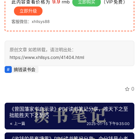
9.9
此内容查看价格为
rmb
立即购买
（VIP免费）
源
立即升级
客服微信：xhllsys88
会
员
专
原创文章 如若转载，请注明出处：
区
https://www.xhllsys.com/41404.html
搞钱读书会
0
《曾国藩家书启示录》PDF读书笔记分享，唯天下之至
拙能胜天下之至巧
上一篇
2025-01-15 下午9:35:00
《收钱的最高境界》PDF读书笔记分享，会分钱是小老