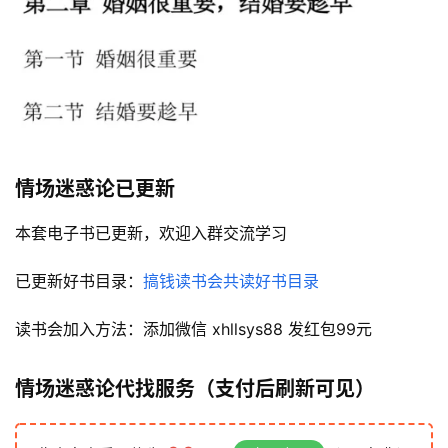
开
眼
案
例
避
坑
情场迷惑论
已更新
指
南
本套电子书已更新，欢迎入群交流学习
登录
注册
运
已更新好书目录：
搞钱读书会共读好书目录
营
百
读书会加入方法：添加微信 xhllsys88 发红包99元
科
情场迷惑论代找服务（支付后刷新可见）
创
业
资