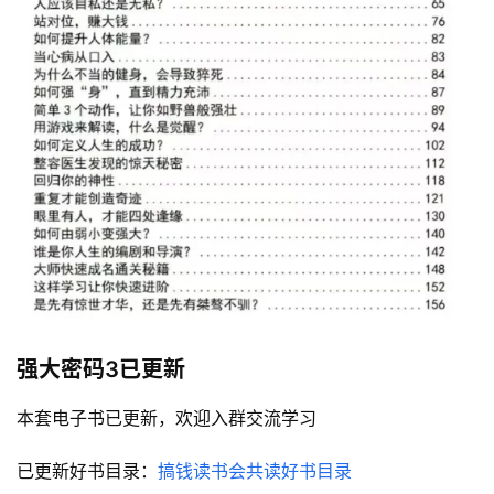
首
页
行
业
快
讯
开
强大密码3
已更新
眼
案
本套电子书已更新，欢迎入群交流学习
例
已更新好书目录：
搞钱读书会共读好书目录
避