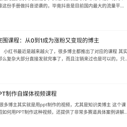
靠这份手册做抖音逆袭的，毕竟抖音是目前国内最大的流量平
上任何生意都可以在抖音找到自己的客户。 虽然现在抖音已经进
代了，但是依然是最好的流量平台之一（新手建议小红书起步，
有对应教程） 注意：这份手册是协助项目实战手册和自媒体IP手
，所以没有关于账号定位和内容…
突围课程：从0到1成为涨粉又变现的博主
： 小红书最近是越来越火了，很多博主都推出了对应的课程 其
那么复杂大部分直接发就完事了，而且注销来过也是可以的，只
搞什么违规的行业，都可以找到适合自己的方法，没有大家想的
作 说回这份课程，中规中矩，我没看都能猜到是谁出的，这个小
计很经典，不要相信里面的各种引流钩子就行，作为一份扫盲级
书课程是合格的，但是不要抱…
PPT制作自媒体视频课程
 很多博主其实就是用ppt制作的视频，尤其是知识类博主 这个课
绍如何用PPT制作这种视频，还提供了非常多赛道具体案例讲解
不只是制作本身，包含账号运营，选题等细节也有讲解，很系统的
内容目录 01.为什么PPT是自媒体视频的最佳选择之一