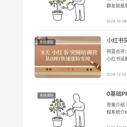
群友就是
台，基本
入付费时
2024-12-08
后续也会
册使用的
小红书
系统课程
阿蓝点评
小红书没
要你不是
那么难操
2024-12-02
标题的设
别的小红
0基础
系统课程
背景介绍
程系统介
很不错 
一套课程 