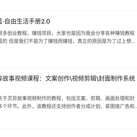
p402.如何运营自媒体账号才能脱颖而出 (1).mp403.爆款内容从何而
·自由生活手册2.0
很多创业教程，赚钱项目，大家也是因为我会分享各种赚钱教程
蓝的 但是我们不是为了赚钱而赚钱，真正的原因是为了过上想要
也就是自由生活而赚钱。（这也是阿蓝把网站改成自由阿蓝的原
份手册出自一套价值3500块钱的课程，课程的主人就是靠这套方
的，今天就把这份手册分享出来，当然，这个手册肯定是会员专
整套手册分为三个部分： …
异故事视频课程：文案创作\视频剪辑\封面制作系统
关于灵异故事视频制作的教程，包括文案、剪辑、画面处理和封
多个环节。此外，该教程还支持创作者分成计划、星图接广告和
方式。 课程目录： 1.截图、文案操作视频.mp4 2.电脑剪辑流
 3.画面处理视频.mp4 4.封面制作.mp4 资源下载此资源下载价格
即购买（VIP免费）立即升级客服微信：xhllsys88