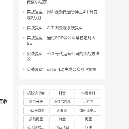
微信小程序
实战复盘：用AI视频做油管博主4个月变
现2万刀
实战复盘：AI生图变现系统复盘
实战复盘：通过SOP做公众号稳定月入
5w
实战复盘：公众号代运营公司的实战方法
论
实战复盘：coze自动生成公众号IP文章
搞钱读书会
抖音
抖音百科
要收
项目分析
小红书百科
小红书
小红书案例
AI变现
循环流量实验室
搞钱阿蓝
流量
阿蓝
私人数据库项目
创业项目
软件