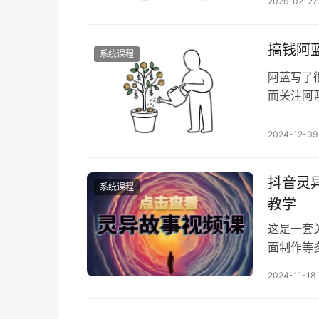
2026-02-27
(1).m
来选…
搞钱阿蓝
系统课程
阿蓝写了
而关注阿
的生活，
因） 这
2024-12-09
自由生活
享的了 
抖音灵
系统课程
教学
这是一套
面制作等
收徒等盈利
2024-11-18
程.mp4
5rmb立