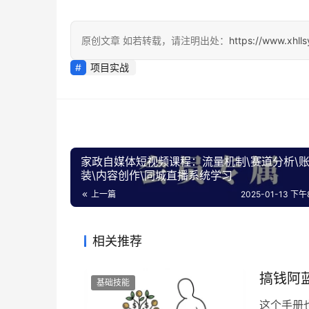
原创文章 如若转载，请注明出处：
https://www.xhll
项目实战
家政自媒体短视频课程：流量机制\赛道分析\
装\内容创作\同城直播系统学习
上一篇
2025-01-13 下午8
相关推荐
搞钱阿
基础技能
这个手册