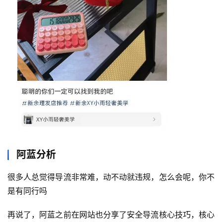
坑
指
南
登录
注册
运
营
百
科
创
业
资
阿蓝分析
源
很多人总觉得导流非常难，动不动就违规，怎么会呢，你不
是有同行吗
会
员
再说了，阿蓝之前在网站也分享了安全导流核心技巧，核心
专