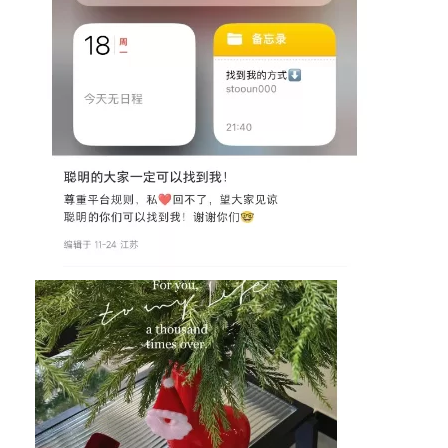
首
页
行
业
快
讯
开
眼
案
例
避