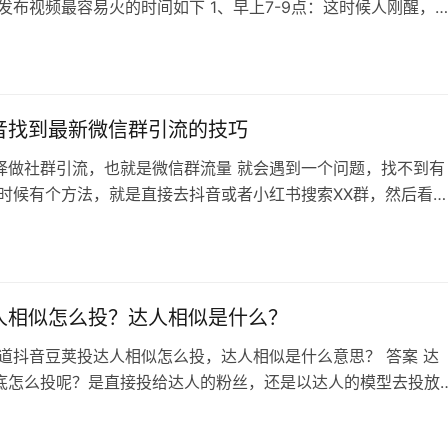
音发布视频最容易火的时间如下 1、早上7-9点：这时候人刚醒，
抖音再起床，上班的路上也会刷抖音，吃饭的时候也会刷抖音，
合发布学习类，娱乐性的视频内容 2、中午12-14点，这时候的人
饭，要么午休了，会在吃饭前或者午休的时候看看抖音，这时候
一些搞笑内容…
音找到最新微信群引流的技巧
择做社群引流，也就是微信群流量 就会遇到一个问题，找不到有
这时候有个方法，就是直接去抖音或者小红书搜索XX群，然后看
会发现很多群直接放二维码的 是的，之前我在网站也分享过，抖
实可以直接方法二维码 现在这个东西可以直接利用起来，潜伏进
有需要的可以试试 不过我还是建议直接做一个IP出来，天天混群被
人相似怎么投？达人相似是什么？
知道抖音豆荚投达人相似怎么投，达人相似是什么意思？ 答案 达
底怎么投呢？是直接投给达人的粉丝，还是以达人的模型去投放
实官方已经给出了答案，我又测试了几轮，确定达人相似的确是直
丝了，这也就是为什么会出现定向范围过窄的原因，因为该达人