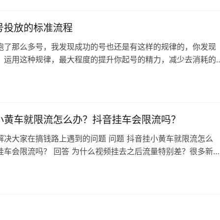
视频投放时间未能匹配。 另外总结了几点新的经验分享给大家。
大V真的是假粉，选错达…
号投放的标准流程
跑了那么多号，我发现成功的号也还是有这样的规律的，你发现
，运用这种规律，最大程度的提升你起号的精力，减少去消耗的
等等。 熊哥矩阵号初期，十万粉不变现： 1、客单价过高，大号
，因为没有设置前端引流课，私域不起量。 2、内容体系与大号
量不易大爆，终局是无法形成稳定变现，团队不稳定。 熊哥后期
作，起量300多个…
小黄车就限流怎么办？抖音挂车会限流吗？
解决大家在搞钱路上遇到的问题 问题 抖音挂小黄车就限流怎么
挂车会限流吗？ 回答 为什么视频挂去之后流量特别差？很多新
之前都是发的纯内容。好不容易到了 1000 粉丝开通个橱窗，兴
个带货视频，然后发现流量一落千丈。 正常很多大号也一样，挂
视频要比不挂车的视频流量差很多。 为什么呢？因为纯内容走的
流量池，而挂车的…