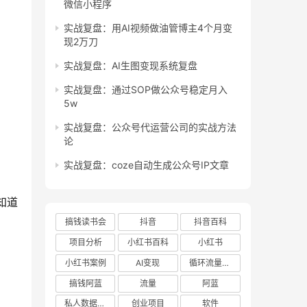
微信小程序
实战复盘：用AI视频做油管博主4个月变
现2万刀
实战复盘：AI生图变现系统复盘
实战复盘：通过SOP做公众号稳定月入
5w
实战复盘：公众号代运营公司的实战方法
论
实战复盘：coze自动生成公众号IP文章
知道
搞钱读书会
抖音
抖音百科
项目分析
小红书百科
小红书
小红书案例
AI变现
循环流量实验室
搞钱阿蓝
流量
阿蓝
私人数据库项目
创业项目
软件