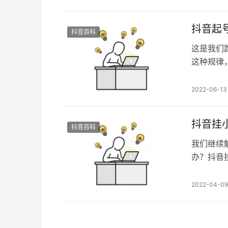
粉丝和你
一、有的
抖音起
抖音百科
这是我们
这种规律
时间成本
虹吸效应
2022-06-13
相近，流
和00C合
抖音挂
抖音百科
我们继续
办？抖音
刚刚起来
奋地发了
2022-04-09
小黄车的
是泛娱乐