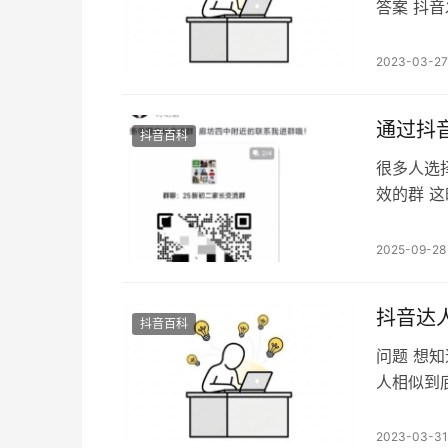
答案 抖
欢耍一会
这时候适
2023-03-27
要么吃午
适合发布
通过抖
抖音百科
很多人选
效的群 
新内容，
音引流其
2025-09-28
去引流 
踢费号
抖音达
抖音百科
问题 想
人相似到
呢？ 其
投达人粉
2023-03-31