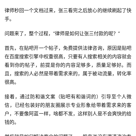
避
律师秒回一个文档过来，张三看完之后放心的继续刷起了快
坑
手。
指
南
问题来了，整个过程，“律师是如何让张三付款的呢？”
登录
注册
运
首先，在贴吧开一个帖子，免费提供法律咨询，原因是贴吧
营
在百度搜索引擎中权重很高，只要有人搜索相关的内容就会
百
看到你的帖子，前提是你的内容足够多，质量足够好。而
科
且，搜索的人必然是带着需求来的，属于被动流量，转化率
很高。
创
业
接着，通过防和谐文案（贴吧有和谐词的）引导至个人微
资
信，已经包装好的朋友圈展示专业形象给带着需求来的客
源
户，不要像阿蓝一样，啥都不发，这样别人是不会爽快的给
钱的。
会