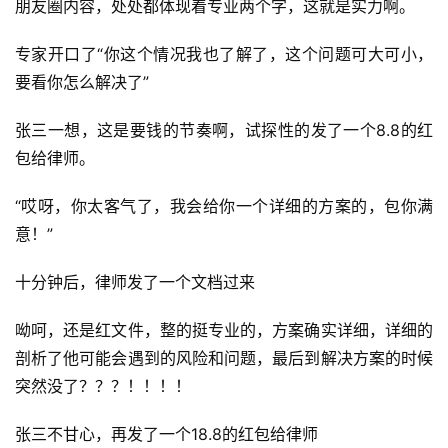
朋友圈内容，处处都体现着专业两个字，这就是实力啊。
专家开口了“你这个情况我也了解了，这个问题可大可小，
要看你怎么解决了”
张三一想，这是要钱的节奏啊，试探性的发了一个8.8的红
首
包给律师。
页
“哎呀，你太客气了，我会给你一个详细的方案的，包你满
行
意！”
业
快
十分钟后，律师发了一个文档过来
讯
呦呵，还是红文件，整的挺专业的，方案确实详细，详细的
开
剖析了他可能会遇到的风险和问题，最后到解决方案的时候
眼
突然没了？？？！！！！
案
例
张三不甘心，再发了一个18.8的红包给律师