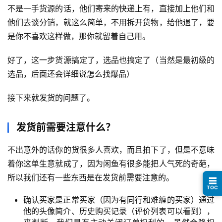
不是一手货源的话，他们寄来的快递上有，直接加上他们和
行
他们去谈分销，就这么简单，不用拆开货物，给他退了，要
业
是你不喜欢这样做，那你就留着自己用。
快
讯
好了，这一步货源搞定了，选品也搞定了（当然是最初级的
选品，后面还会详细说怎么找爆品）
开
眼
接下来就发货的问题了。
案
例
发货前需要注意什么？
避
不出意外的话你的货很多人喜欢，而且拍下了，但是不意味
坑
着你这单生意就成了，因为闲鱼有很多能把人气死的奇葩，
指
所以我们还有一些东西是在发货前需要注意的。
☰
南
TOC
登录
注册
确认买家是正常买家（因为有同行和难缠的买家）通过
运
他的头像简介、历史购买记录（评价列表可以看到），