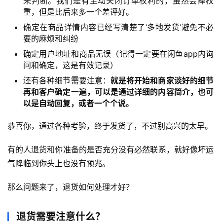
来判断。我们是有主动关闭订单权利的，虽然会降权
营
重，但是比后来多一个差评好。
百
科
确定在商品详情内容已经写清楚了‘多地发货’避免不必
要的麻烦和纠纷
创
确定用户地址和商品无误（记得一定要在闲鱼app内询
业
问和确定，这是有效记录）
资
还有各种细节需要注意：
就是将开始和商家谈好的细节
源
再和客户确定一遍，可以是通过详细的内容简介，也可
以是自动回复，或者一个个说。
恭喜你，通过各种考验，终于发货了，不过别高兴的太早。
会
员
有的人退货和你准备的是否充分没有必然联系，就好像坏运
专
区
气降临到你头上也没有预兆。
那么问题来了，退货如何处理才好？
退货需要注意什么？