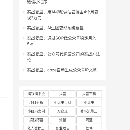
微信小程序
实战复盘：用AI视频做油管博主4个月变
现2万刀
实战复盘：AI生图变现系统复盘
实战复盘：通过SOP做公众号稳定月入
5w
实战复盘：公众号代运营公司的实战方法
论
实战复盘：coze自动生成公众号IP文章
搞钱读书会
抖音
抖音百科
项目分析
小红书百科
小红书
小红书案例
AI变现
循环流量实验室
搞钱阿蓝
流量
阿蓝
私人数据库项目
创业项目
软件