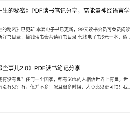
费近20年来的亲身经历，一点点总结，通过2年来的生发，…
变一生的秘密》PDF读书笔记分享，高能量神经语言学
一生的秘密》已更新 本套电子书已更新，99元读书会员可免费阅
新好书目录：搞钱读书会共读好书目录 代找电子书5元一本，微
lsys88 备注想看的书名，不备注不通过 ​《改变一生的秘密》目录
生的秘密》——我悄悄的把这本神经语言学秘籍推荐给你，千万
要对外传播，自己学习使用，因为它的能量太强大了，强大到3
变人…
些事儿2.0》PDF读书笔记分享
底有没有鬼？任何一个国家，都有50%的人相信世界上有鬼。世
有没有鬼？有，但并不多！况且很多时候，人心比鬼更可怕！我
那些事儿》（第二部）的初衷，是希望各位今后遇到类似的情况
用一些错误的方法，自己吓到自己，或者伤害自己。我讲的、经
果你能看懂并知道怎么应对，我想这就够了。缘主问：你不怕泄
？我说：天机隐于天道，泄露天机…