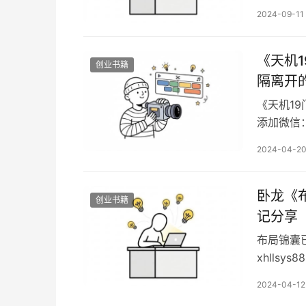
智商的时
2024-09-11
资，就会
术》，帮
《天机
创业书籍
隔离开
《天机1
添加微信：
录：搞钱
2024-04-2
知识:一
知识《天
锁死。…
卧龙《布局
创业书籍
记分享
布局锦囊
xhlls
1.0+2.
2024-04-12
备】生存