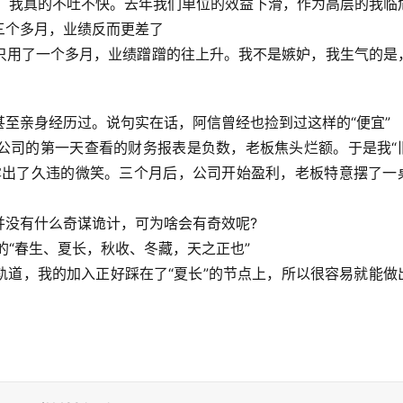
事，我真的不吐不快。去年我们单位的效益下滑，作为高层的我临
三个多月，业绩反而更差了
只用了一个多月，业绩蹭蹭的往上升。我不是嫉妒，我生气的是
至亲身经历过。说句实在话，阿信曾经也捡到过这样的“便宜”
公司的第一天查看的财务报表是负数，老板焦头烂额。于是我“
露出了久违的微笑。三个月后，公司开始盈利，老板特意摆了一
并没有什么奇谋诡计，可为啥会有奇效呢?
的“春生、夏长，秋收、冬藏，天之正也”
轨道，我的加入正好踩在了“夏长”的节点上，所以很容易就能做