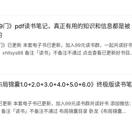
代。 不要再听SB领导的洗脑了：要听话，要努力了，就会涨工
升职！ 你要做的是：要通人性，会处事。 看完这本《处事艺
你少走十…
19门》pdf读书笔记，真正有用的知识和信息都是被
的
9门》已更新 本套电子书已更新，加入99元读书群，一起共读好
xhllsys88 备注「读书」不备注不通过 点击查看已更新好书目
读书会群友招募中 《天机19门》目录 有这样一个传说中国有两
0
套是门内知识，一套是门外知识。 今天为大家推送一本真正的门
机19门》 门外知识会向你灌输各种正确却愚昧的观念，把你思想
锦囊1.0+2.0+3.0+4.0+5.0+6.0》终极版读书笔
已更新 本套电子书已更新，加入99元读书群共读好书 添加微信
ys88 备注「读书」不备注不通过 布局锦囊目录 卧龙《布局锦囊
0+3.0+4.0+5.0+6.0》终极版——‬‎可以说是当下最有效的【社会必
模板。谁能在最短时间内掌握人生，谁就能轻易掌握更多财富。