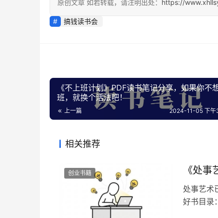
原创文章 如若转载，请注明出处：
https://www.xhll
搞钱读书会
《不上班计划》PDF读书笔记分享，如果你不
班，就换个活法吧！
上一篇
2024-11-05 下午3
相关推荐
《处事
创业书籍
处事艺术
好书目录：
书会」非