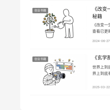
这本书花
​《改
创业书籍
秘籍
​《改变
查看已更
信：xhl
2024-06-27
《改变一
答应我不
就可以改
《玄学那
创业书籍
世界上到
界上到底
写《玄学
后，不必
2025-03-22
历的，如
漏天机吗