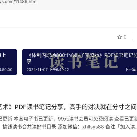
sys.com/11489.html
0
想上
《体制内职场800个心眼子完整版》PDF读书笔记
享
:50:00
2024-11-07 下午6:49:22
下一篇
艺术》PDF读书笔记分享，高手的对决就在分寸之间
已更新 本套电子书已更新，99元读书会员可免费阅读 查看已更
搞钱读书会共读好书目录 添加微信：xhllsys88 备注「加入读
诚勿扰 处事艺术目录 说话见人品，处事显情商。在这个情商重