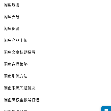
闲鱼规则
首
闲鱼养号
页
闲鱼货源
行
业
闲鱼产品上传
快
讯
闲鱼文案标题撰写
开
闲鱼选品策略
眼
案
闲鱼引流方法
例
闲鱼限流问题解决
避
闲鱼高权重帐号打造
坑
指
☰