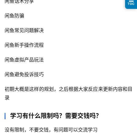
闲鱼话术分享
南
TOC
登录
注册
闲鱼防骗
运
营
闲鱼常见问题解决
百
科
闲鱼新手操作流程
创
闲鱼虚拟产品玩法
业
资
闲鱼避免投诉技巧
源
初期大概是这样的规划，之后根据大家反应来更新内容和目
录
会
员
学习有什么限制吗？需要交钱吗？
专
区
没有限制，不要交钱，有问题可以交流学习