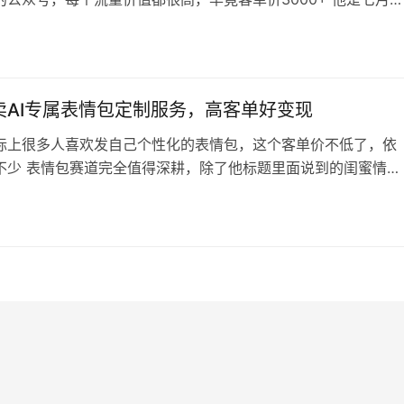
所有发布内容都围绕债务协商，违约追讨去写 比如他的标题 【
催】极融借款(你我贷)逾期了怎么办?上征信、被收如何应对?能
期还款?2024 年网贷起诉已然成“流水化，欠款金额小也起诉!
，支付宝…
卖AI专属表情包定制服务，高客单好变现
际上很多人喜欢发自己个性化的表情包，这个客单价不低了，依
不少 表情包赛道完全值得深耕，除了他标题里面说到的闺蜜情侣
户 实际上还有一批用户就是企业用户，很多企业会希望在和客户
候用自己企业专属表情包，这个客单价就可以更高一些了 那我们
是优化提示词，做到精确控制表情包效果，也就是把自己交付这
同样的，这属于服务变现，不…