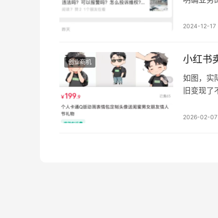
起号的，
贷停催缓
2024-12-17
协商停催延
冻结微信
小红书
创业商机
如图，实
旧变现了
一类的用
沟通的时
2026-02-07
要做的就
块做好 