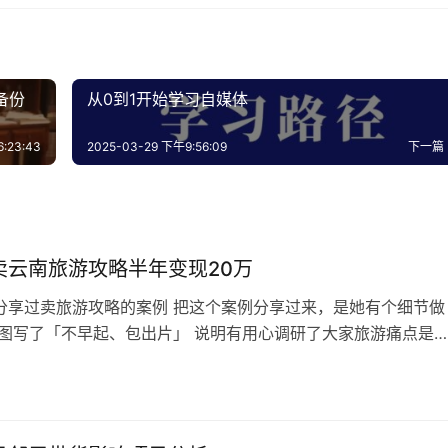
备份
从0到1开始学习自媒体
:23:43
2025-03-29 下午9:56:09
下一篇
卖云南旅游攻略半年变现20万
分享过卖旅游攻略的案例 把这个案例分享过来，是她有个细节做
首图写了「不早起、包出片」 说明有用心调研了大家旅游痛点是
意早起，但是还想发美美的朋友圈，要出好照片 所以攻略进行了
化，自然卖的也是不错的 我看到有的文章说什么用AI整理一下就
那完全是骗人的 如果你没有调研清楚真正愿意花钱或者说已经准
的人，最在意的是什…