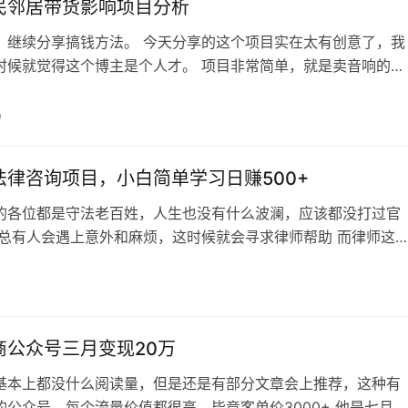
民邻居带货影响项目分析
，继续分享搞钱方法。 今天分享的这个项目实在太有创意了，我
时候就觉得这个博主是个人才。 项目非常简单，就是卖音响的，
千千万，和他这样卖的独一份 他把音响和对付扰民邻居结合在一
多粉就小赚2000+，如图 搞钱思路 你可能会觉得这玩意赚不了
0
看拼夕夕多少钱就知道他能赚多少了，更不用说拼夕夕本身还有
到项目本身，这个搞…
法律咨询项目，小白简单学习日赚500+
的各位都是守法老百姓，人生也没有什么波澜，应该都没打过官
，总有人会遇上意外和麻烦，这时候就会寻求律师帮助 而律师这
受人尊敬，以及背后代表的收益，我不过多介绍了 阿蓝今天说的
询这个项目，先来看看法律咨询的每日搜索量，每天有1700+人
咨询 你可能会觉得我们没有律师证，做不了法律咨询项目啊？ 
就是认知不足带来的…
商公众号三月变现20万
基本上都没什么阅读量，但是还是有部分文章会上推荐，这种有
的公众号，每个流量价值都很高，毕竟客单价3000+ 他是七月份