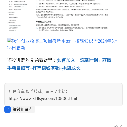
避
坑
指
南
登录
注册
运
营
百
科
还没进群的兄弟看这里：
如何加入「筑基计划」获取一
手项目细节+打牢赚钱基础+抱团成长
创
业
资
原创文章 如若转载，请注明出处：
源
https://www.xhllsys.com/10800.html
搞钱知识库
会
员