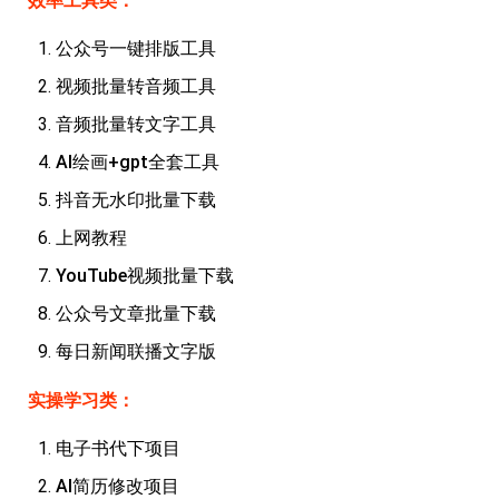
效率工具类：
眼
案
公众号一键排版工具
例
视频批量转音频工具
避
音频批量转文字工具
坑
AI绘画+gpt全套工具
指
抖音无水印批量下载
南
登录
注册
上网教程
运
YouTube视频批量下载
营
公众号文章批量下载
百
科
每日新闻联播文字版
实操学习类：
创
业
电子书代下项目
资
源
AI简历修改项目