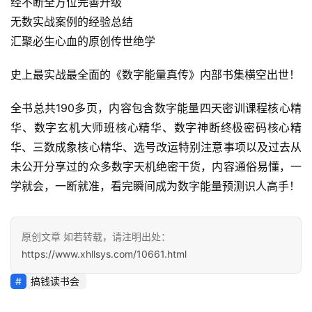
经不断全方位完善升级
避
无数实战案例的经验总结
坑
汇聚必生心血的原创传世绝学
指
南
登录
注册
史上最实战最全面的《数字能量真传》内部书集横空出世！
运
全书总共190多页，内容包含数字能量四天密训课程核心精
营
华、数字玄机大师班核心精华、数字神断终极密码核心精
百
科
华、三数成象核心精华、选号改运特别注意事项以及过去从
未公开分享过的众多数字天机绝密干货，内容通俗易懂，一
创
学就会，一断就准，看完瞬间成为数字能量预测识人高手！
业
资
源
原创文章 如若转载，请注明出处：
https://www.xhllsys.com/10661.html
搞钱读书会
会
员