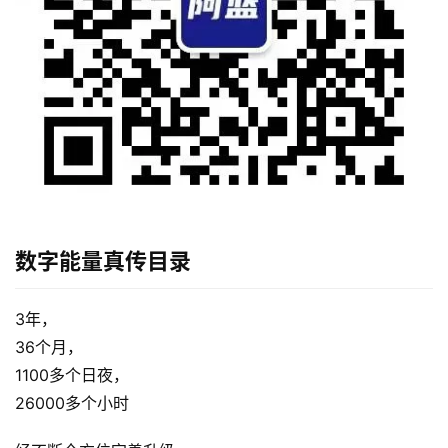
首
页
行
业
快
数字能量真传目录
讯
3年，
开
36个月，
眼
1100多个日夜，
案
26000多个小时
例