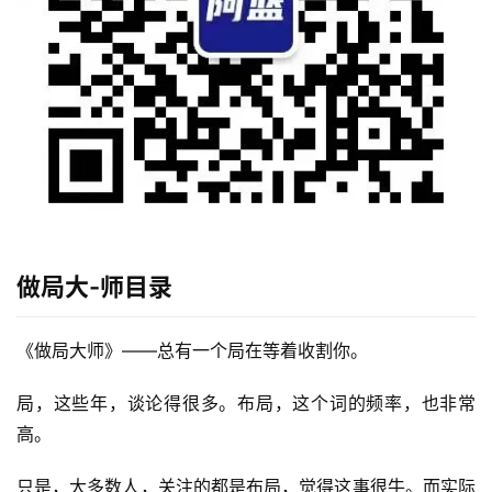
首
页
行
业
快
讯
做局大-师目录
开
眼
《做局大师》——总有一个局在等着收割你。
案
例
局，这些年，谈论得很多。布局，这个词的频率，也非常
高。
避
坑
只是，大多数人，关注的都是布局，觉得这事很牛。而实际