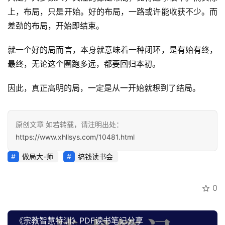
指
上，布局，只是开始。好的布局，一路或许能收获不少。而
南
差劲的布局，开始即结束。
登录
注册
运
就一个好的局而言，本身就意味着一种闭环，是有始有终，
营
最终，无论这个圈跑多远，都要回归本初。
百
科
因此，真正高明的局，一定是从一开始就想到了结局。
创
业
原创文章 如若转载，请注明出处：
资
https://www.xhllsys.com/10481.html
源
做局大-师
搞钱读书会
会
0
员
专
​《宗教智慧特训》PDF读书笔记分享
区