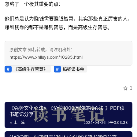
忽略了一个极其重要的点：
开
眼
他们总是认为赚钱需要赚钱智慧，其实那些真正厉害的人，
案
赚到钱靠的都不是赚钱智慧，而是高级生存智慧。
例
避
原创文章 如若转载，请注明出处：
坑
https://www.xhllsys.com/10285.html
指
南
《高级生存智慧》
搞钱读书会
登录
注册
运
0
营
百
科
​《强势文化心法》《价值1000‮的万‬‎赚钱心法 》PDF读
书笔记分享
创
上一篇
2024-04-26 下午3:03:33
业