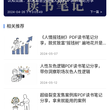
资
认知觉醒：21天潜意识进化心法PDF读书笔记分享
源
2024-04-26 下午3:05:49
下一篇
会
相关推荐
员
专
《人情摇钱树》PDF读书笔记分
享，脱贫致富“摇钱树” 遍地花开是
区
“金银” 。
2024-05-07
人性灰色逻辑PDF读书笔记分享，
带你洞察职场灰色人性逻辑
2024-05-12
超级裂变发售案例库PDF读书笔记
分享，拿来就能用的案例