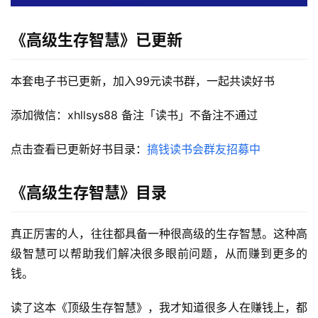
《高级生存智慧》
已更新
本套电子书已更新，加入99元读书群，一起共读好书
添加微信：xhllsys88 备注「读书」不备注不通过
点击查看已更新好书目录：
搞钱读书会群友招募中
首
《高级生存智慧》
目录
页
真正厉害的人，往往都具备一种很高级的生存智慧。这种高
行
级智慧可以帮助我们解决很多眼前问题，从而赚到更多的
业
钱。
快
讯
读了这本《顶级生存智慧》，我才知道很多人在赚钱上，都